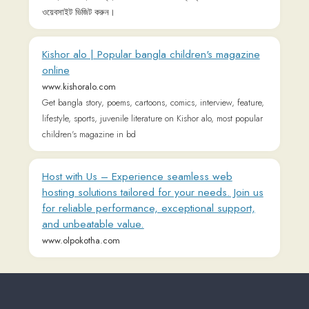
hosting solutions tailored for your needs. Join us
for reliable performance, exceptional support,
and unbeatable value.
www.olpokotha.com
Connect with us
𝕏
Forum (Help, Feedback &
Community)
Tutorial Videos
Readlang Blog
Web Reader Extension &
Bookmarklet
Readlang for mobile
Landing Page
Supported Languages
Privacy Policy