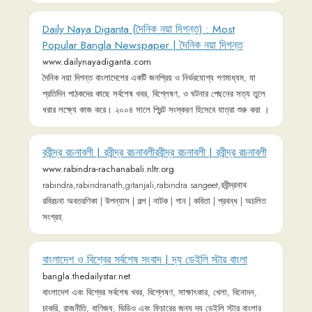
রবীন্দ্র রচনাবলী | রবীন্দ্র রচনাবলীরবীন্দ্র রচনাবলী | রবীন্দ্র রচনাবলী
www.rabindra-rachanabali.nltr.org
rabindra,rabindranath,gitanjali,rabindra sangeet,রবীন্দ্রনাথ
রবিরচনা অবতরণিকা | উপন্যাস | গল্প | ‌নাটক | গান | কবিতা | প্রবন্ধ | অচলিত
সংগ্রহ
বাংলাদেশ ও বিশ্বের সর্বশেষ সংবাদ | দ্য ডেইলি স্টার বাংলা
bangla.thedailystar.net
বাংলাদেশ এবং বিশ্বের সর্বশেষ খবর, বিশ্লেষণ, সাক্ষাৎকার, খেলা, বিনোদন,
চাকরি, রাজনীতি, বাণিজ্য, ভিডিও এবং ফিচারের জন্য দ্য ডেইলি স্টার বাংলার
ওয়েবসাইট ভিজিট করুন।
Kishor alo | Popular bangla children's magazine
online
www.kishoralo.com
Get bangla story, poems, cartoons, comics, interview, feature,
lifestyle, sports, juvenile literature on Kishor alo, most popular
children's magazine in bd
Host with Us – Experience seamless web