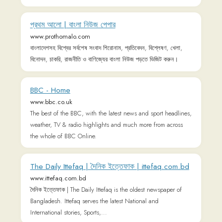
BBC - Home
www.bbc.co.uk
The best of the BBC, with the latest news and sport headlines,
weather, TV & radio highlights and much more from across
the whole of BBC Online.
The Daily Ittefaq | দৈনিক ইত্তেফাক | ittefaq.com.bd
www.ittefaq.com.bd
দৈনিক ইত্তেফাক | The Daily Ittefaq is the oldest newspaper of
Bangladesh. Ittefaq serves the latest National and
International stories, Sports,...
Daily Naya Diganta (দৈনিক নয়া দিগন্ত) : Most
Popular Bangla Newspaper | দৈনিক নয়া দিগন্ত
www.dailynayadiganta.com
দৈনিক নয়া দিগন্ত বাংলাদেশের একটি জনপ্রিয় ও নির্ভরযোগ্য গণমাধ্যম, যা
প্রতিদিন পাঠকদের কাছে সর্বশেষ খবর, বিশ্লেষণ, ও ঘটনার পেছনের সত্য তুলে
ধরার লক্ষ্যে কাজ করে। ২০০৪ সালে প্রিন্ট সংস্করণ হিসেবে যাত্রা শুরু করা ।