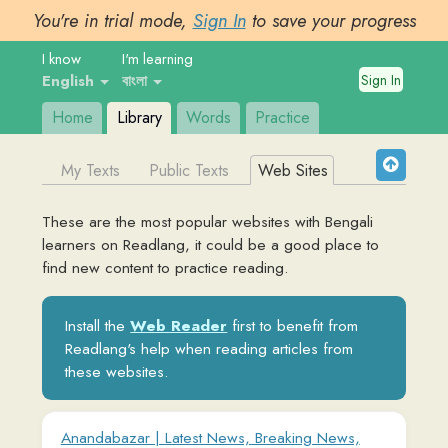
You're in trial mode,
Sign In
to save your progress
I know
I'm learning
Sign In
English
বাংলা
Home
Library
Words
Practice
My Texts
Public Texts
Web Sites
These are the most popular websites with
Bengali
learners on Readlang, it could be a good place to
find new content to practice reading.
Install the
Web Reader
first to benefit from
Readlang's help when reading articles from
these websites.
Anandabazar | Latest News, Breaking News,
Top News Headlines - Bengal, Kolkata, India |
Business, Entertainment, Sports News
www.anandabazar.com