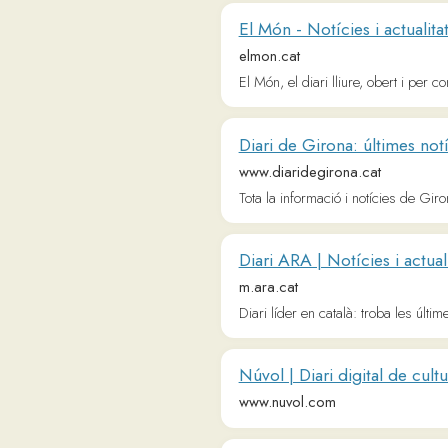
Tota la informació i notícies de Girona i l
Diari ARA | Notícies i actualitat al 
m.ara.cat
Diari líder en català: troba les últimes notíc
Núvol | Diari digital de cultura en 
www.nuvol.com
betevé | el mitjà de proximitat de
beteve.cat
A betevé hi trobaràs totes les notícies de B
directe.
3Cat, la plataforma digital de conti
www.3cat.cat
A 3Cat hi trobaràs a la carta estrenes excl