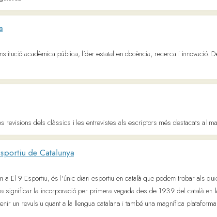
iu de Catalunya
 Esportiu, és l'únic diari esportiu en català que podem trobar als quioscos de Catal
ficar la incorporació per primera vegada des de 1939 del català en la premsa diàri
revulsiu quant a la llengua catalana i també una magnífica plataforma on reflectir e
de Catalunya | Nació Digital
lítica, societat, economia, cultura i esports de Catalunya i del món.
ndre.
 vídeos, àudios i fotos. Tota l'oferta informativa de 3Cat.