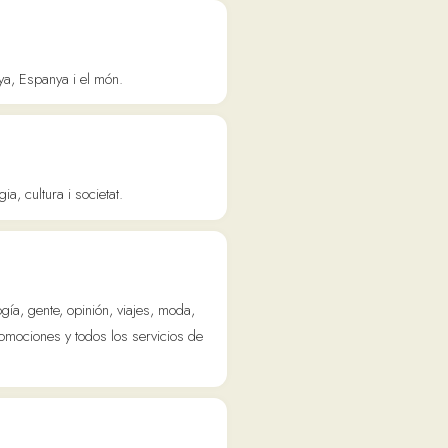
el món.
ietat.
nión, viajes, moda,
dos los servicios de
ts digitals i La