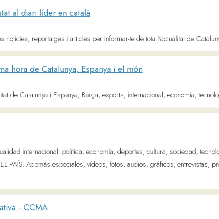
ies, reportatges i articles per informar-te de tota l'actualitat de Catalunya, Espanya i 
ora de Catalunya, Espanya i el món
 Catalunya i Espanya, Barça, esports, internacional, economia, tecnologia, cultura i soc
internacional: política, economía, deportes, cultura, sociedad, tecnología, gente, opi
ÍS. Además especiales, vídeos, fotos, audios, gráficos, entrevistas, promociones y to
 - CCMA
ó de la Generalitat: Televisió de Catalunya i Catalunya Ràdio amb els seus contingu