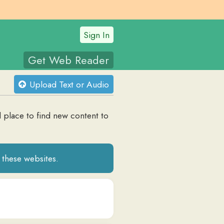
Sign In
t Web Reader
oad Text or Audio
nd new content to
tes.