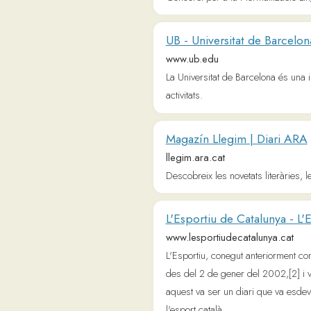
L'Esportiu de Catalunya - L'Esport
www.lesportiudecatalunya.cat
L'Esportiu, conegut anteriorment com a El 9
des del 2 de gener del 2002,[2] i va signi
aquest va ser un diari que va esdevenir un 
l'esport català.
Parla.cat: Inicia sessió al lloc
parla.cat
Diari digital de notícies i anàlisi 
www.naciodigital.cat
Notícies, reportatges i opinions sobre la po
3CatInfo - Informar. Explicar. Ente
www.324.cat
Notícies i anàlisi de Catalunya i el món amb