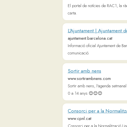
www.sortirambnens.com
Sortir amb nens, l'agenda setmanal d'activi
0 a 14 anys 😊😊😊
Consorci per a la Normalització Li
www.cpnl.cat
Consorci per a la Normalització Lingüística
UB - Universitat de Barcelona
www.ub.edu
La Universitat de Barcelona és una instituci
activitats.
Magazín Llegim | Diari ARA
llegim.ara.cat
Descobreix les novetats literàries, les revi