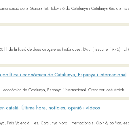
 la fusió de dues capçaleres històriques: l'Avui (nascut el 1976) i El Punt (el 1979). E
tica i econòmica de Catalunya, Espanya i internacional
nòmica de Catalunya, Espanya i internacional. Creat per José Antich
alà. Última hora, notícies, opinió i vídeos
Valencià, Illes, Catalunya Nord i internacionals. Opinió, política, esports, cultura i
Paraulògic i Minimots.