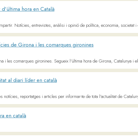
es comarques gironines. Segueix l'última hora de Girona, Catalunya i el món.
diari líder en català
ies, reportatges i articles per informar-te de tota l'actualitat de Catalunya, Espanya i 
català
 Barcelona
arcelona. Última hora del que està passant a la ciutat i tots els programes de betevé a
nguts en català i de qualitat
usives digitals, programes originals i els èxits de sempre. També els directes de TV