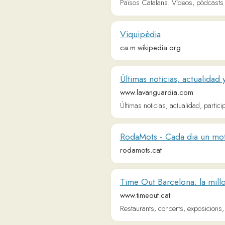
Últimas noticias, actualidad y últ
www.lavanguardia.com
Últimas noticias, actualidad, participación
RodaMots - Cada dia un mot
rodamots.cat
Time Out Barcelona: la millor gui
www.timeout.cat
Restaurants, concerts, exposicions, obres de
El Món - Notícies i actualitat d'úl
elmon.cat
El Món, el diari lliure, obert i per compartir.
Diari de Girona: últimes notícies 
www.diaridegirona.cat