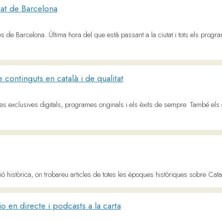
ica, on trobareu articles de totes les èpoques històriques sobre Catalunya, Europa i
irecte i podcasts a la carta
er a Catalunya. Notícies, informació dels programes de l'emissora, ràdio en directe i
celona
organització, àrees i districtes, acció de govern, informació administrativa, tràmits i