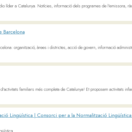
tats familiars més completa de Catalunya! Et proposem activitats infantils i familiar
ngüística | Consorci per a la Normalització Lingüística - CPNL
ó acadèmica pública, líder estatal en docència, recerca i innovació. Descobreix els no
sions dels clàssics i les entrevistes als escriptors més destacats al magazín 'Llegim' 