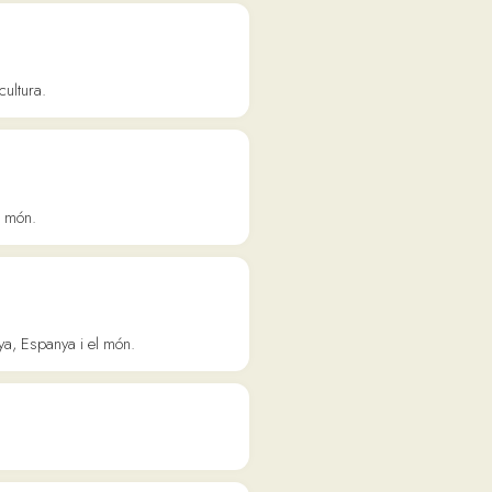
el món.
 la carta i en
3, Catalunya Ràdio i