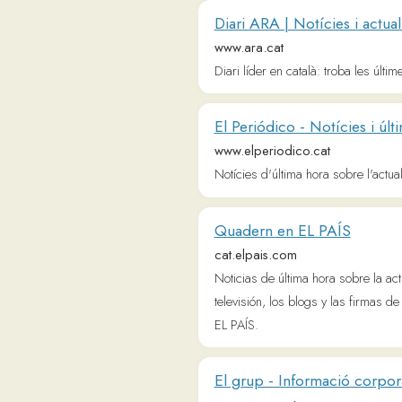
www.ara.cat
Diari líder en català: troba les últimes notíc
El Periódico - Notícies i última h
www.elperiodico.cat
Notícies d'última hora sobre l'actualitat de
Quadern en EL PAÍS
cat.elpais.com
Noticias de última hora sobre la actualidad 
televisión, los blogs y las firmas de EL PA
EL PAÍS.
El grup - Informació corporativa
www.ccma.cat
La CCMA gestiona els mitjans de comunicaci
Marató de TV3