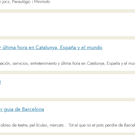
ima hora en Catalunya, España y el mundo
, servicios, entretenimiento y última hora en Catalunya, España y el mundo - LaVangu
a de Barcelona
 teatre, pel·lícules, mercats... Tot el que no et pots perdre de Barcelona
tima hora en Català
 Notícies, entrevistes, anàlisi i opinió de política, economia, societat i cultura.
de Girona i les comarques gironines