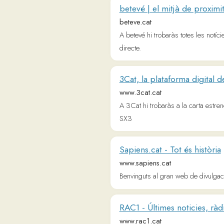
SX3
Sapiens.cat - Tot és història
www.sapiens.cat
Benvinguts al gran web de divulgació històr
RAC1 - Últimes noticies, ràdio en d
www.rac1.cat
El portal de notícies de RAC1, la ràdio líd
carta.
L'Ajuntament | Ajuntament de Bar
ajuntament.barcelona.cat
Informació oficial Ajuntament de Barcelona: 
comunicació.
Sortir amb nens