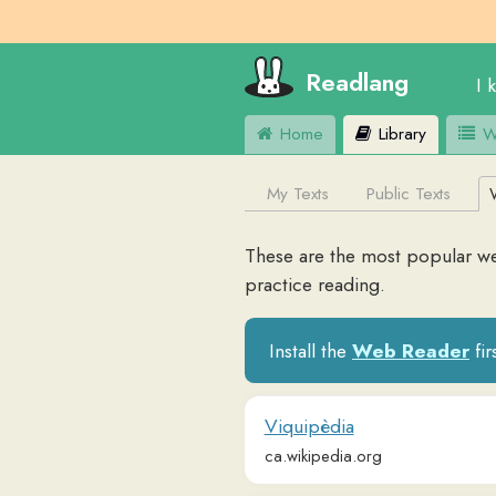
Readlang
I know
E
Home
Library
Word Lis
My Texts
Public Texts
Web Si
These are the most popular websites
practice reading.
Install the
Web Reader
first to
Viquipèdia
ca.wikipedia.org
Diari ARA | Notícies i actualitat al 