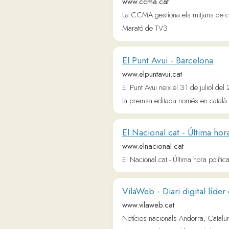
El Punt Avui - Barcelona
www.elpuntavui.cat
El Punt Avui neix el 31 de juliol del 2011 de
la premsa editada només en català.
El Nacional.cat - Última hora polí
www.elnacional.cat
El Nacional.cat - Última hora política i eco
VilaWeb - Diari digital líder en cat
www.vilaweb.cat
Notícies nacionals Andorra, Catalunya, País 
Països Catalans. Vídeos, pòdcasts i jocs, 
Viquipèdia
ca.m.wikipedia.org