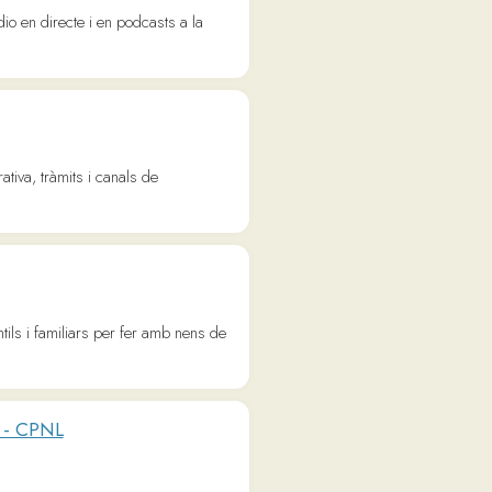
s per fer amb nens de
stres estudis i
del diari ARA.