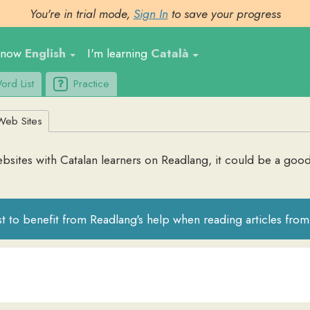
You're in trial mode,
Sign In
to save your progress
nglish
I'm learning
Català
Ge
t
Practice
Upl
tes
 with
Catalan
learners on Readlang, it could be a good place to fi
 benefit from Readlang's help when reading articles from these websi
diari líder en català