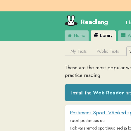
Readlang
I know
E
Home
Library
Word Lis
My Texts
Public Texts
Web Si
These are the most popular websites
practice reading.
Install the
Web Reader
first to
Postimees Sport: Värsked spordiuud
sport.postimees.ee
Kõik värskemad spordiuudised ja kommenta