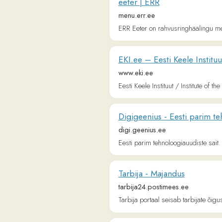
Eesti parim tehnoloogiauudiste sait.
Tarbija - Majandus
tarbija24.postimees.ee
Tarbija portaal seisab tarbijate õiguste eest
Sasslantis
sasslantis.ee
Largest searchable lyrics database in Eston
Learn Languages - Grammar and 
mylanguages.org
This website offers free learning lessons 
with our lessons!
Virumaa Teataja
virumaateataja.postimees.ee