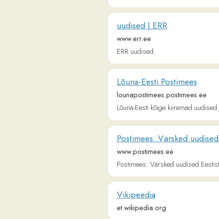
uudised | ERR
www.err.ee
ERR uudised.
Lõuna-Eesti Postimees
lounapostimees.postimees.ee
Lõuna-Eesti kõige kiiremad uudised ja huvi
Postimees: Värsked uudised Eestist
www.postimees.ee
Postimees: Värsked uudised Eestist ja välis
Vikipeedia
et.wikipedia.org
Arvamus
arvamus.postimees.ee