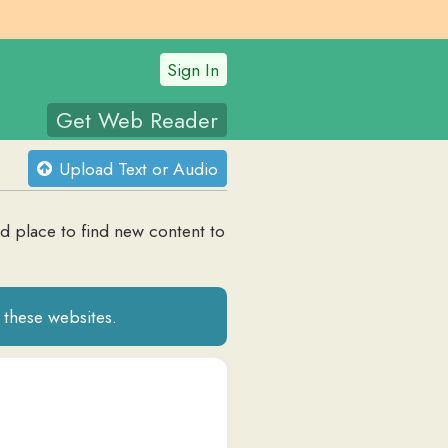
Sign In
t Web Reader
oad Text or Audio
ind new content to
tes.