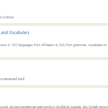
amad lood!
ksperimenteerivat ajakirjandust nõudlikule lugejale, kes hindab teravmeelset esitlust j
erinevaid vaatenurki ja tõlgendusi ümbritsevast.
ian Public Broadcasting.
älismaalt.
 välismaalt, uurivad artiklid, börsiuudised, fotod, videod, kommentaarid, investeerim