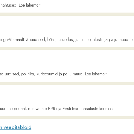
ed, poliitika, kurioosumid ja palju muud. Loe lähemalt
ortaal, mis valmib ERR-i ja Eesti teadusasutuste koostöös.
itabloid
hemalt.
keimaid terviseuudiseid nii meilt kui mujalt. Loe lähemalt