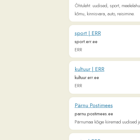
kultuur.err.ee
ERR
Pärnu Postimees
parnu.postimees.ee
Pärnumaa kõige kiiremad uudised ja huvit
eeter | ERR
menu.err.ee
ERR Eeter on rahvusringhäälingu meelelahu
EKI.ee – Eesti Keele Instituut
www.eki.ee
Eesti Keele Instituut / Institute of the Eston
Digigeenius - Eesti parim tehnoloo
digi.geenius.ee