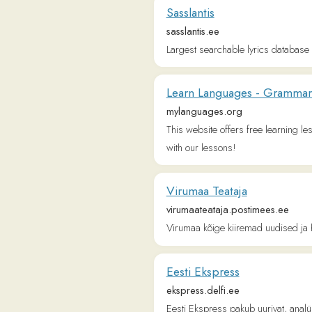
Virumaa kõige kiiremad uudised ja huvitav
Eesti Ekspress
ekspress.delfi.ee
Eesti Ekspress pakub uurivat, analüüsivat, e
ning väärtustab lehes ilmuvat teemaderingi, 
Opiq
www.opiq.ee
news | ERR
news.err.ee
The English-language online portal of Eston
Majandus- ja äriuudised Eestist ja v
www.aripaev.ee
Majandusuudiste veeb. Äriuudised Eestist ja