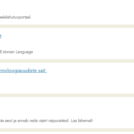
 ja annab neile väärt näpunäiteid. Loe lähemalt
ia.
Vocabulary
in 100 languages from Afrikaans to Zulu from grammar, vocabulary to phrases and qu