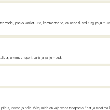
l, päeva karikatuurid, kommentaarid, online-väitlused ning palju muud leiab Postim
arvamus, sport, varia ja palju muud.
videos ja helis kõike, mida on vaja teada tänapäeva Eesti ja maailma kultuurist: kirjan
ed. Loe lähemalt
aalt: äriuudised, börs, turundus, juhtimine, elustiil ja palju muud. Loe lähemalt