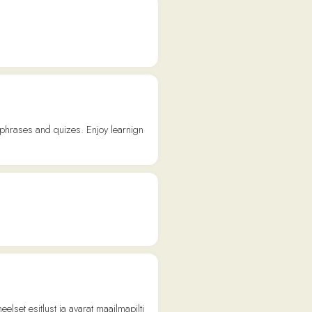
a avarat maailmapilti
ine, TOPid,