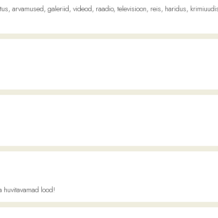
avamad lood!
tusportaal.
ian Language
giauudiste sait.