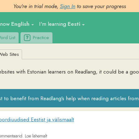
You're in trial mode,
Sign In
to save your progress
nglish
I'm learning
Eesti
Ge
t
Practice
Upl
tes
 with
Estonian
learners on Readlang, it could be a good place to f
 benefit from Readlang's help when reading articles from these websi
ised Eestist ja välismaalt
arid. Loe lähemalt