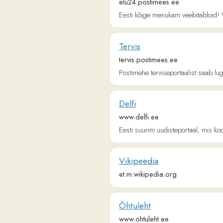
Delfi
www.delfi.ee
Eesti suurim uudisteportaal, mis koondab e
Vikipeedia
et.m.wikipedia.org
Õhtuleht
www.ohtuleht.ee
Õhtuleht: uudised, sport, meelelahutus, arva
kõmu, kinnisvara, auto, reisimine.
sport | ERR
sport.err.ee
ERR
kultuur | ERR