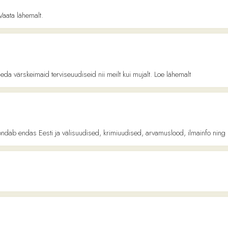
ndas Eesti ja välisuudised, krimiuudised, arvamuslood, ilmainfo ning palju muud
mused, galeriid, videod, raadio, televisioon, reis, haridus, krimiuudised, tervis, ra