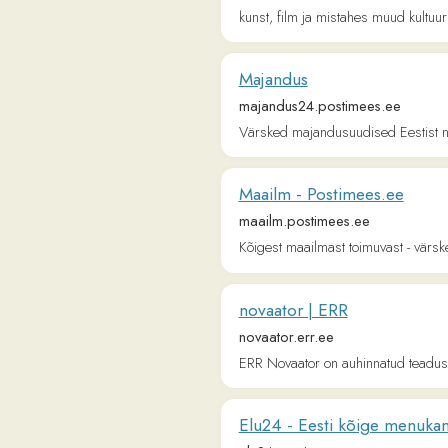
Maailm - Postimees.ee
maailm.postimees.ee
Kõigest maailmast toimuvast - värsked uudis
novaator | ERR
novaator.err.ee
ERR Novaator on auhinnatud teadusuudiste p
Elu24 - Eesti kõige menukam veeb
elu24.postimees.ee
Eesti kõige menukam veebitabloid! Vaata lä
Tervis
tervis.postimees.ee
Postimehe terviseportaalist saab lugeda värs