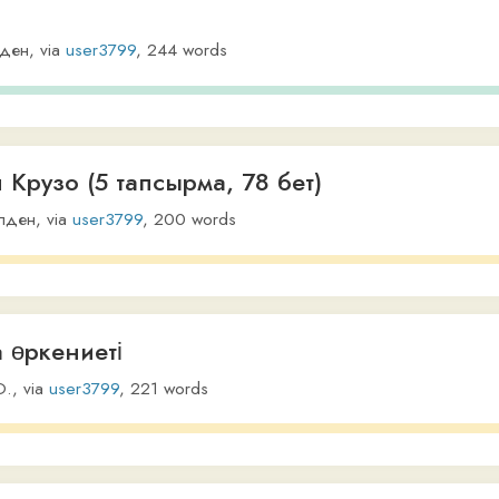
via
user3799
,
200
words
ениеті
user3799
,
221
words
о
via
user3799
,
64
words
(Kazakh text) Смело товарищи, в ногу!
maxim-yazovskij
,
95
words