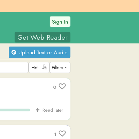
Sign In
t Web Reader
oad Text or Audio
Filters
0
Read later
1