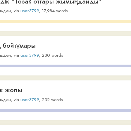
йтұмары
,
via
user3799
,
230
words
олы
,
via
user3799
,
232
words
ia
user3799
,
244
words
о (5 тапсырма, 78 бет)