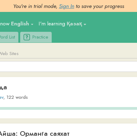
You're in trial mode,
Sign In
to save your progress
nglish
I'm learning
Қазақ
Ge
t
Practice
Upl
tes
2
words
: Орманға саяхат
ia
user6069
,
195
words