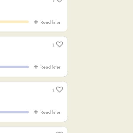
1
Read later
1
Read later
2
Read later
8