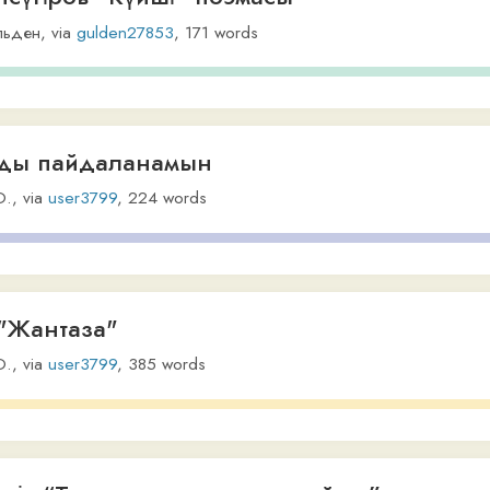
пайдаланамын
user3799
,
224
words
нтаза"
user3799
,
385
words
“Тозақ оттары жымыңдайды”
,
via
user3799
,
17,984
words