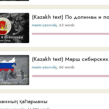
maxim-yazovskij
,
66
words
ның қаһарманы
yazovskij
,
44,086
words
(Kazakh text) Warszawianka
maxim-yazovskij
,
103
words
[Kazakh subtitles] Change Your Life – 