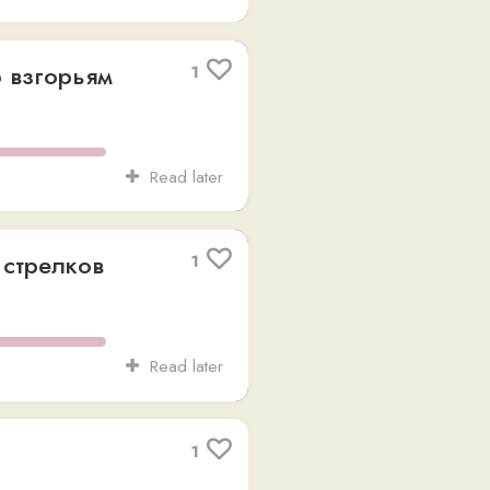
Read later
1
Read later
1
Read later
One
2