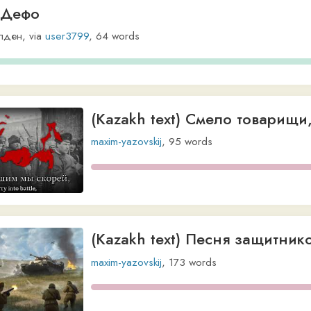
(Kazakh text) Песня защитников Моск
maxim-yazovskij
,
173
words
(Kazakh text) По долинам и по взгорь
maxim-yazovskij
,
63
words
(Kazakh text) Марш сибирских стрелко