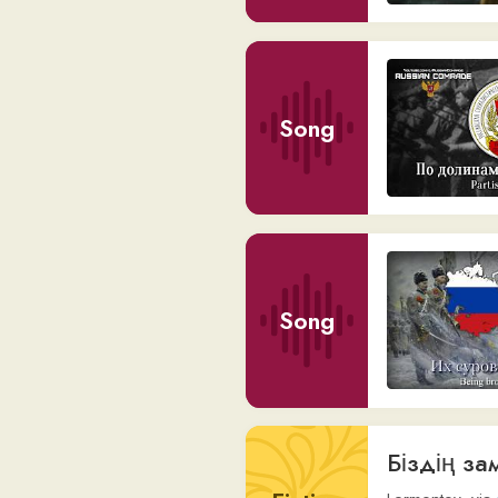
Song
Біздің заман
Fiction
Lermontov
,
via
maxim-
Song