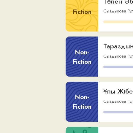
Тараздың бо
Non-
Сыздыкова Гульден
Fiction
Ұлы Жібек ж
Non-
Сыздыкова Гульден
Fiction
Отырар
Other
Сызыкова Гульден
,
v
Робинзон Круз