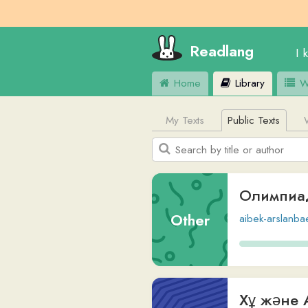
Readlang
I know
E
Home
Library
Word Lis
My Texts
Public Texts
Web Si
Олимпиада
Other
aibek-arslanbaev
,
12
Хұ және Айша
Non-
Readlang Story Bot
,
v
Fiction