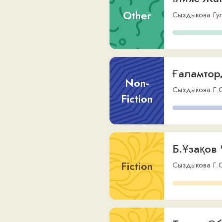
Ғаламторды 
Non-
Сыздыкова Г.О.
,
via
Fiction
Б.Ұзақов "Жа
Fiction
Сыздыкова Г.О.
,
via
Төлен Әбдік 
Fiction
Сыздыкова Гульден