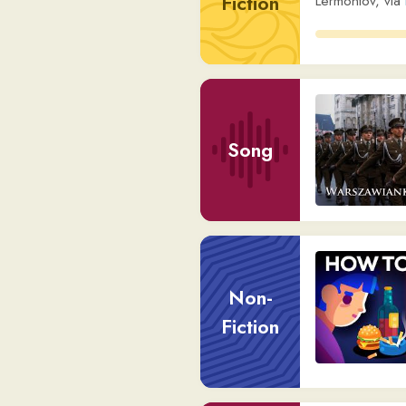
Non-
Fiction
Song
Song