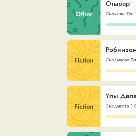
Fiction
Сыздықова Гүлден
,
Ұлы Дала өрк
Fiction
Сыздыкова Г.О.
,
via
Даниэль Деф
Other
Сыздықова Гүлден
,
Song