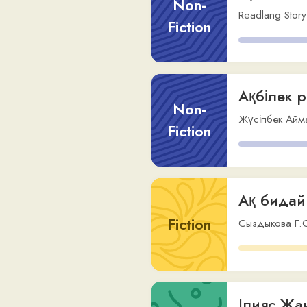
Ақбілек рома
Non-
Жүсіпбек Аймауытов
Fiction
Ақ бидай
Fiction
Сыздыкова Г.О.
,
via
Ілияс Жансүг
Other
Сыздыкова Гульден