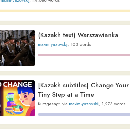
Tiny Step at a Time
Kurzgesagt
,
via
maxim-yazovskij
,
1,273
words
(Kazakh text) Diggy Diggy Hole
The Yogcast
,
via
maxim-yazovskij
,
223
words
(Kazakh text) Lost or Renowed
Matt Zenk
,
via
maxim-yazovskij
,
203
words