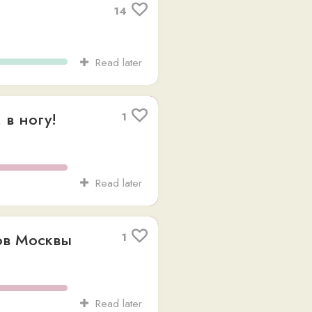
Read later
вы
1
Read later
ям
1
Read later
в
1