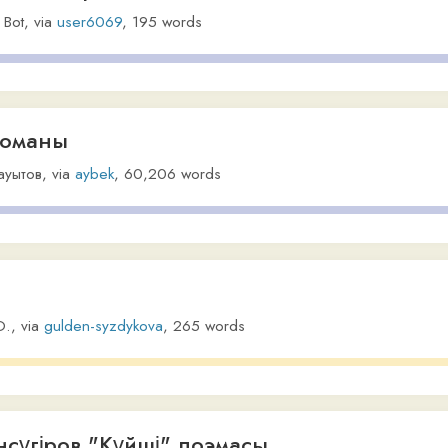
ны
,
via
aybek
,
60,206
words
gulden-syzdykova
,
265
words
іров "Күйші" поэмасы
,
via
gulden27853
,
171
words