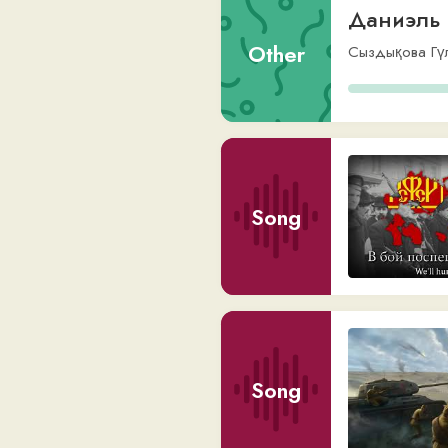
Song
Song