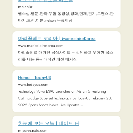
Connect with us
𝕏
Forum (Help, Feedback &
Community)
Tutorial Videos
Readlang Blog
Web Reader Extension &
Bookmarklet
Readlang for mobile
Landing Page
Supported Languages
Privacy Policy
Terms of Service
Pricing
User Testimonials
About & Contact