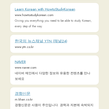
중앙일보
www.joongang.co.kr
중앙일보(The JoongAng)는 정치, 경제, 사회, 국제, 외교안
보, 문화, 스포츠 등 각 분야의 현장과 세상에 가려진 사
실을 발굴해 정확한 뉴스와 깊이 있는 분석으로 독자들
에게 전달합니다.
한국민족문화대백과사전
encykorea.aks.ac.kr
Learn Languages - Grammar and Vocabulary
mylanguages.org
This website offers free learning lessons in 100 languages
from Afrikaans to Zulu from grammar, vocabulary to phrases
and quizes. Enjoy learnign with our lessons!
TOPIK GUIDE - The Complete Guide to TOPIK
Test
www.topikguide.com