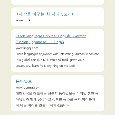
InterPals: Meet the World. Make friends, travel
and learn languages today!
www.interpals.net
InterPals is a friendly community of over 5 million friends,
language learners, travelers and penpals. use Interpals to
meet people and travelers from other countries, practice
languages with native speakers, make new friends and make
your world more connected and fun! Learn English, Spanish,
German, French, Chinese and more.
네이버 웹툰
comic.naver.com
경향신문
www.khan.co.kr
경향신문은 사원이 주인입니다. 권력과 자본에 속박되지
않고 독자가 궁금해하는 뉴스를 진실되게 전달합니다.
Learn Korean with HowtoStudyKorean
www.howtostudykorean.com
Giving you everything you need to be able to study Korean,