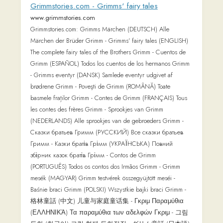
미툰 - 웹툰 웹소설 미소설
me.co.kr
웹소설,웹툰,만화,무협,동영상,영화,연재,인기,로맨스,판
타지,도전,미툰,metoon 무료제공.
마리끌레르 코리아 | MarieclaireKorea
www.marieclairekorea.com
마리끌레르 매거진 공식사이트 – 강인하고 우아한 목소
리를 내는 동시대적인 패션 매거진
Home - TodayUS
www.todayus.com
Technology Volvo ES90 Launches on March 5 Featuring
Cutting-Edge Superset Technology by TodayUS February 20,
2025 Sports Sports News Live Updates –
한눈에 보는 오늘 | 네이트 판
m.pann.nate.com
지금 화제가 되고 있는 우리들의 이야기, 네이트 판을 만
나보세요. 오늘의 판, 톡커들의 선택, 명예의 전당, 팬톡,