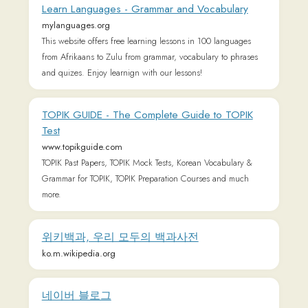
Learn Korean Online - KoreanClass101
www.koreanclass101.com
The fastest, easiest, and most fun way to learn Korean and
Korean culture. Start speaking Korean in minutes with audio
and video lessons, audio dictionary, and learning community!
Grimmstories.com - Grimms' fairy tales
www.grimmstories.com
Grimmstories.com: Grimms Märchen (DEUTSCH) Alle
Märchen der Brüder Grimm - Grimms' fairy tales (ENGLISH)
The complete fairy tales of the Brothers Grimm - Cuentos de
Grimm (ESPAÑOL) Todos los cuentos de los hermanos Grimm
- Grimms eventyr (DANSK) Samlede eventyr udgivet af
brødrene Grimm - Poveşti de Grimm (ROMÂNĂ) Toate
basmele fraților Grimm - Contes de Grimm (FRANÇAIS) Tous
les contes des frères Grimm - Sprookjes van Grimm
(NEDERLANDS) Alle sprookjes van de gebroeders Grimm -
Сказки братьев Гримм (РУССКИЙ) Все сказки братьев
Гримм - Казки братів Грімм (УКРАЇНСЬКА) Повний
збірник казок братів Грімм - Contos de Grimm
(PORTUGUÊS) Todos os contos dos Irmãos Grimm - Grimm
mesék (MAGYAR) Grimm testvérek összegyüjtött meséi -