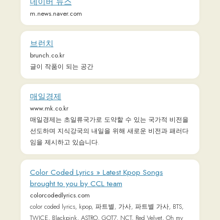
Color Coded Lyrics » Latest Kpop Songs
brought to you by CCL team
colorcodedlyrics.com
color coded lyrics, kpop, 파트별, 가사, 파트별 가사, BTS,
TWICE, Blackpink, ASTRO, GOT7, NCT, Red Velvet, Oh my
girl, Laboum, lyrics, korean, IU, 방탄소년단, 트와이스,
ITZY, 있지, Iz*one, 엔시티, Color coded, Black pink, genius,
NCT dream, Ateez, apink, chungha, 청하, 에이핑크, 아이
유, EXO, iKON, seventeen, 세븐틴, 레드벨벳, Bigbang,
Girls' Generation, SNSD, Mamamoo, 마마무, Stray Kids, 스
트레이 키즈, Monsta X, GFriend, 몬스타엑스, (G)I-dle,
LOOΠΔ, Loona, 아이즈원, Wanna One, 워너원, Cosmic
Girls, 우주소녀, Winner, 위너, Jpop, Morning Musume, C-
ute, Berryz, AKB48, Produce 101,
조선일보 - 1등 디지털뉴스
www.chosun.com
국내 최초의 온라인 뉴스서비스 조선닷컴은 국내 최고
언론사인 조선일보의 오피니언, 정치, 사회, 경제, 국제,
스포츠, 문화 뉴스를 빠르고 정확하게 제공합니다.