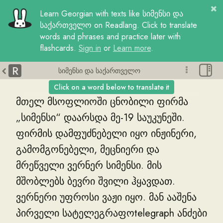
Learn
Georgian
with
texts
like
სიმენსი და
საქართველო
on Readlang. Click to translate
words and phrases and practice later with
flashcards.
Sign in
or
Learn more
.
R
სიმენსი და საქართველო
Click on a word below to translate it
მთელ
მსოფლიოში
ცნობილი
ფირმა
„
სიმენსი
“
დაარსდა
მე
-
19
საუკუნეში
.
ფირმის
დამფუძნებელი
იყო
ინჟინერი
,
გამომგონებელი
,
მეცნიერი
და
მრეწველი
ვერნერ
სიმენსი
.
მის
მშობლებს
ბევრი
შვილი
ჰყავდათ
.
ვერნერი
უფროსი
ვაჟი
იყო
.
მან
ააშენა
პირველი
სატელეგრაფოtelegraph
ანძები