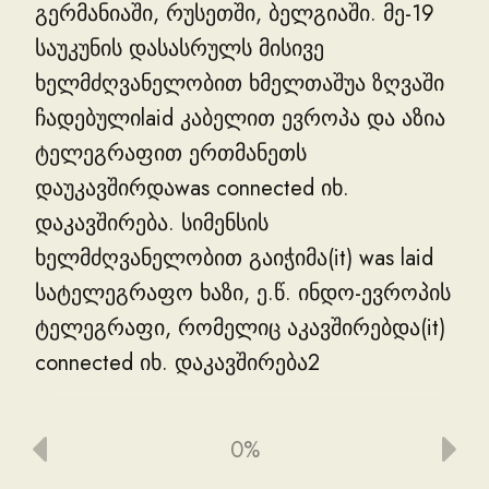
გერმანიაში
,
რუსეთში
,
ბელგიაში
.
მე
-
19
საუკუნის
დასასრულს
მისივე
ხელმძღვანელობით
ხმელთაშუა
ზღვაში
ჩადებულიlaid
კაბელით
ევროპა
და
აზია
ტელეგრაფით
ერთმანეთს
დაუკავშირდაwas
connected
იხ
.
დაკავშირება
.
სიმენსის
ხელმძღვანელობით
გაიჭიმა
(
it
)
was
laid
სატელეგრაფო
ხაზი
,
ე
.
წ
.
ინდო
-
ევროპის
ტელეგრაფი
,
რომელიც
აკავშირებდა
(
it
)
connected
იხ
.
დაკავშირება
2
ერთმანეთთან
ქალაქებს
:
ლონდონს
,
ემდენს
,
ბერლინს
,
ტორნს
,
ვარშავას
,
0%
ოდესას
,
ქერჩს
,
თბილისს
,
თეირანს
,