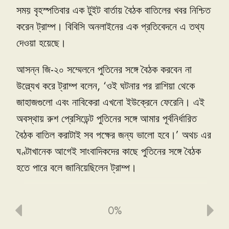
সময়
বৃহস্পতিবার
এক
টুইট
বার্তায়
বৈঠক
বাতিলের
খবর
নিশ্চিত
করেন
ট্রাম্প
।
বিবিসি
অনলাইনের
এক
প্রতিবেদনে
এ
তথ্য
দেওয়া
হয়েছে
।
আসন্ন
জি
-২০
সম্মেলনে
পুতিনের
সঙ্গে
বৈঠক
করবেন
না
উল্ল্যেখ
করে
ট্রাম্প
বলেন
, ‘
ওই
ঘটনার
পর
রাশিয়া
থেকে
জাহাজগুলো
এবং
নাবিকেরা
এখনো
ইউক্রেনে
ফেরেনি
।
এই
অবস্থায়
রুশ
প্রেসিডেন্ট
পুতিনের
সঙ্গে
আমার
পূর্বনির্ধারিত
বৈঠক
বাতিল
করাটাই
সব
পক্ষের
জন্য
ভালো
হবে
।
’
অথচ
এর
ঘণ্টাখানেক
আগেই
সাংবাদিকদের
কাছে
পুতিনের
সঙ্গে
বৈঠক
হতে
পারে
বলে
জানিয়েছিলেন
ট্রাম্প
।
আর্জেন্টিনার
বুয়েনস
আয়ার্সে
আসন্ন
জি
-২০
সম্মেলনের
ফাঁকে
ট্রাম্প
-
পুতিন
বৈঠক
হওয়ার
কথা
ছিল
।
0%
এ
দিকে
ইউক্রেনের
‘
জাহাজ
আটক’
ইস্যুতে
পুতিনকেই