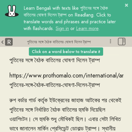
Learn
Bengali
with
texts
like
পুতিনের সঙ্গে বৈঠক
বাতিলের ঘোষণা দিলেন ট্রাম্প
on Readlang. Click to
translate words and phrases and practice later
with flashcards.
Sign in
or
Learn more
.
R
পুতিনের সঙ্গে বৈঠক বাতিলের ঘোষণা দিলেন ট্রাম্প
Click on a word below to translate it
পুতিনের
সঙ্গে
বৈঠক
বাতিলের
ঘোষণা
দিলেন
ট্রাম্প
https
://
www
.
prothomalo
.
com
/
international
/
articl
পুতিনের
-
সঙ্গে
-
বৈঠক
-
বাতিলের
-
ঘোষণা
-
দিলেন
-
ট্রাম্প
রুশ
বর্ডার
গার্ড
কর্তৃক
ইউক্রেনের
জাহাজ
আটকের
পর
থেকেই
পুতিনের
সঙ্গে
নির্ধারিত
বৈঠক
বাতিলের
হুমকি
দিয়েছিল
ওয়াশিংটন
।
সে
হুমকি
শুধু
মৌখিকই
ছিল
।
এবার
সেটা
লিখিত
ভাবে
জানালেন
মার্কিন
প্রেসিডেন্ট
ডোনাল্ড
ট্রাম্প
।
স্থানীয়