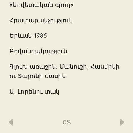
«
Սովետական
գրող
»
Հրատարակչություն
Երևան
1985
Բովանդակություն
Գլուխ
առաջին
.
Մանուշի
,
Հասմիկի
ու
Տարոնի
մասին
Ա
.
Լորենու
տակ
Բ
.
Շարժվող
թփեր
Գ
.
Հեքիաթն
սկսվում
0%
է