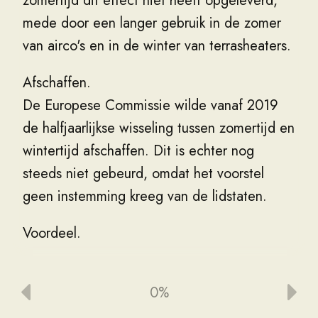
zomertijd
dit
effect
niet
heeft
opgeleverd
,
mede
door
een
langer
gebruik
in
de
zomer
van
airco's
en
in
de
winter
van
terrasheaters
.
Afschaffen
.
De
Europese
Commissie
wilde
vanaf
2019
de
halfjaarlijkse
wisseling
tussen
zomertijd
en
wintertijd
afschaffen
.
Dit
is
echter
nog
steeds
niet
gebeurd
,
omdat
het
voorstel
geen
instemming
kreeg
van
de
lidstaten
.
Voordeel
.
De
zomertijd
heeft
als
voordeel
dat
iedereen
meer
kan
genieten
van
lange
zomeravonden
.
0%
Ook
sluit
de
zomertijd
beter
aan
bij
het