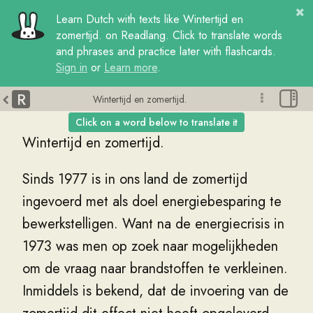
Learn
Dutch
with
texts
like
Wintertijd en
zomertijd.
on Readlang. Click to translate words
and phrases and practice later with flashcards.
Sign in
or
Learn more
.
R
Wintertijd en zomertijd.
Click on a word below to translate it
Wintertijd
en
zomertijd
.
Sinds
1977
is
in
ons
land
de
zomertijd
ingevoerd
met
als
doel
energiebesparing
te
bewerkstelligen
.
Want
na
de
energiecrisis
in
1973
was
men
op
zoek
naar
mogelijkheden
om
de
vraag
naar
brandstoffen
te
verkleinen
.
Inmiddels
is
bekend
,
dat
de
invoering
van
de