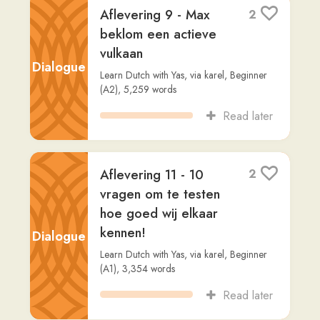
Lucas leert tellen in
17
het Nederlands
Fiction
Readlang Story Bot
,
via
marblemenow
,
Intermediate (B1)
,
703
words
Read later
Het Wero-
3
betalingssysteem:
Innovatie in
Betalingsprocessen
Non-
voor Bedrijven en
Fiction
C...
Readlang Story Bot
,
via
dan-ackermann
,
Advanced (C2)
,
603
words
Read later