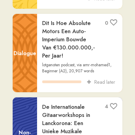
Fiction
Readlang Story Bot
,
via
user264
,
Beginner
(A2)
,
629
words
Read later
Een Zonnige Dag in
8
Maastricht
Fiction
Readlang Story Bot
,
via
dan-ackermann
,
Intermediate (B2)
,
665
words
Read later
Inchecken op
14
Schiphol
Fiction
Readlang Story Bot
,
via
gilberto
,
Beginner
(A2)
,
227
words
Read later