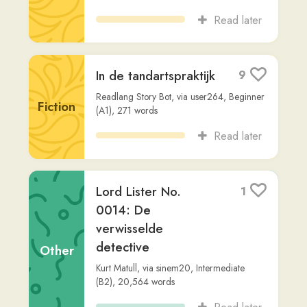
detective
Other
Kurt Matull
,
via
sinem20
,
Intermediate
(B2)
,
20,564
words
Read later
De goede, de
3
slechte en de alien:
Een gesprek tussen
vrienden
Fiction
Readlang Story Bot
,
via
user264
,
Beginner
(A2)
,
561
words
Read later
De dwaasheid van
2
Zorak en de wijsheid
van Jan