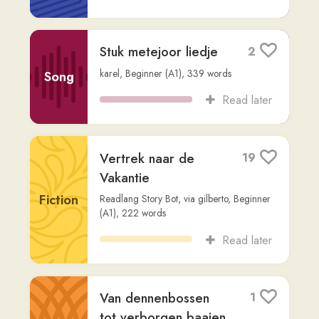
Readlang Story Bot
,
via
dan-ackermann
,
Advanced (C2)
,
679
words
Read later
De geschiedenis van
8
bier
Non-
Readlang Story Bot
,
via
dan-ackermann
,
Fiction
Advanced (C1)
,
567
words
Read later
Een Zaterdagavond
23
Besluit
Fiction
Readlang Story Bot
,
via
gilberto
,
Beginner
(A1)
,
229
words
Read later