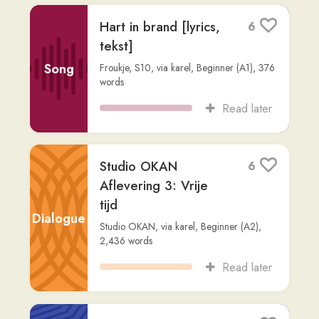
Reis van een
Getalenteerde
Non-
Doelman
Fiction
Readlang Story Bot
,
via
dan-ackermann
,
Advanced (C1)
,
558
words
Read later
Meppen:
3
Geschiedenis, Cultuur
en Natuur van een
Middelgrote Stad in
Non-
Nedersaksen
Fiction
Readlang Story Bot
,
via
dan-ackermann
,
Advanced (C2)
,
688
words
Read later
Dat is een uitstekend
7