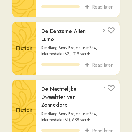
Van €130.000.000,-
Dialogue
Per Jaar!
lotgenoten podcast
,
via
amr-mohamed1
,
Beginner (A2)
,
20,907
words
Read later
De Internationale
4
Gitaarworkshops in
Lanckorona: Een
Unieke Muzikale
Non-
Ervaring
Fiction
Google AI
,
via
mleko
,
Advanced (C2)
,
338
words
Read later
Naakt de Straat Op:
5
Een Zussenconflict