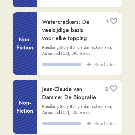
Fiction
Readlang Story Bot
,
via
dan-ackermann
,
Intermediate (B2)
,
799
words
Read later
Het Europese
1
navigatiesysteem
Galileo: Een
onafhankelijk
Non-
satellietnavigatiesys...
Fiction
Readlang Story Bot
,
via
dan-ackermann
,
Advanced (C2)
,
695
words
Read later
Het Bayer-kruis: Een
2
Iconisch Bedrijfslogo
met een Rijke
Non-
Geschiedenis