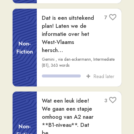
vragen om te testen
hoe goed wij elkaar
kennen!
Dialogue
Learn Dutch with Yas
,
via
karel
,
Beginner
(A1)
,
3,354
words
Read later
Gezondheid:
7
Aspecten en
Adviezen voor een
Non-
Gezond Leven
Fiction
Readlang Story Bot
,
via
bayram-ylmaz
,
Advanced (C1)
,
584
words
Read later
Nederlands versus
2
Vlaams: Een