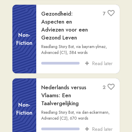
Er zijn in februari en
5
maart opvallend veel
grote pijlinktvissen
Other
aangespoeld o...
anna144
,
Intermediate (B2)
,
449
words
Read later
Goedemorgen!
40
DuoStories
,
via
marblemenow
,
Beginner
Fiction
(A2)
,
98
words
Read later
Een Reis naar
4
Amsterdam