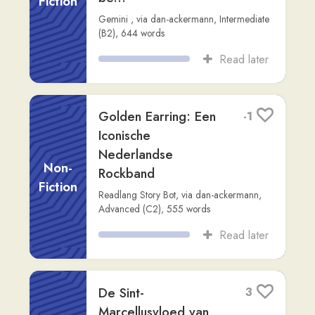
Taalvergelijking
Non-
Fiction
Readlang Story Bot
,
via
dan-ackermann
,
Advanced (C2)
,
670
words
Read later
Watercrackers: De
1
veelzijdige basis
voor elke topping
Non-
Fiction
Readlang Story Bot
,
via
dan-ackermann
,
Advanced (C2)
,
595
words
Read later
Jean-Claude van
2
Damme: De Biografie
Non-
Readlang Story Bot
,
via
dan-ackermann
,
Fiction
Advanced (C2)
,
425
words