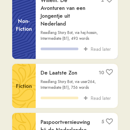
Non-
Nederland
Fiction
Readlang Story Bot
,
via
haj-hossin
,
Intermediate (B1)
,
493
words
Read later
De Laatste Zon
10
Readlang Story Bot
,
via
user264
,
Fiction
Intermediate (B1)
,
756
words
Read later
Paspoortvernieuwing
5
bij de Nederlandse
Ambassade in Berlijn
Fiction
Readlang Story Bot
,
via
user264
,
Beginner
(A1)
,
724
words
Read later