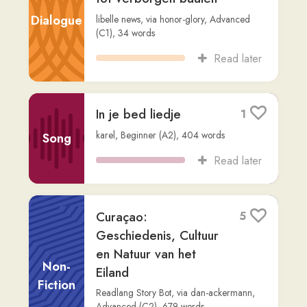
Theodoliet: Een
2
essentieel
meetinstrument in de
bouwkunde en
Non-
landmeetkunde
Fiction
Readlang Story Bot
,
via
gilberto
,
Advanced
(C2)
,
508
words
Read later
Rondleiding door een
12
Appartement: Lisa en
Tom de Makelaar
Fiction
Readlang Story Bot
,
via
warsawwill
,
Beginner (A2)
,
733
words
Read later