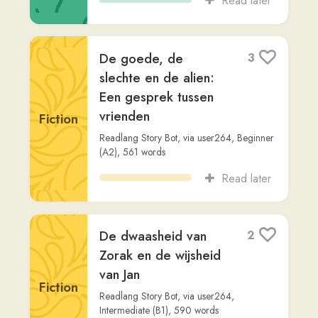
Fiction
Readlang Story Bot
,
via
user264
,
Intermediate (B1)
,
590
words
Read later
De goede, de
2
slechte en de alien
Fiction
Readlang Story Bot
,
via
user264
,
Intermediate (B2)
,
775
words
Read later
Hoe deze 27-jarige
1
een Miljoenen
Imperium bouwde
door Knuffels te
Other
verkopen - M...
lotgenoten podcast
,
via
amr-mohamed1
,
Beginner (A2)
,
20,928
words