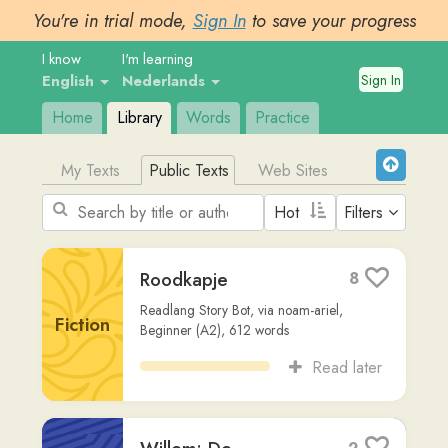
You're in trial mode,
Sign In
to save your progress
I know
I'm learning
Sign In
English
Nederlands
Home
Library
Words
Practice
My Texts
Public Texts
Web Sites
Filters
Roodkapje
8
Readlang Story Bot
,
via
noam-ariel
,
Fiction
Beginner (A2)
,
612
words
Read later
Willem: De
2
Avonturen van een
Jongentje uit