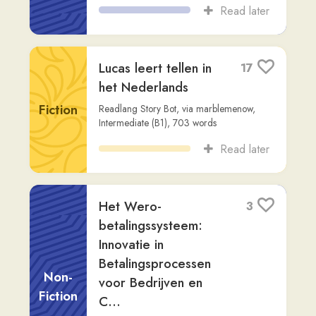
Intermediate (B1)
,
619
words
Read later
Eurowings: Een
1
betaalbare
luchtvaartmaatschappij
Non-
binnen Europa
Fiction
Readlang Story Bot
,
via
dan-ackermann
,
Advanced (C2)
,
695
words
Read later
De Clichés van Johan:
2
Pieken en Dalen in
het Dorp
Fiction
Readlang Story Bot
,
via
m0
,
Intermediate
(B2)
,
699
words