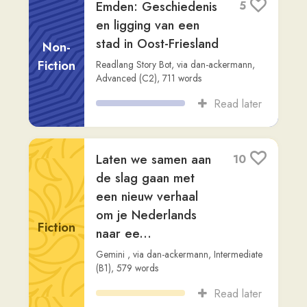
plan! Laten we de
informatie over het
West-Vlaams
Non-
hersch...
Fiction
Gemini
,
via
dan-ackermann
,
Intermediate
(B1)
,
363
words
Read later
Wat een leuk idee!
3
We gaan een stapje
omhoog van A2 naar
**B1-niveau**. Dat
Non-
be...
Fiction
Gemini
,
via
dan-ackermann
,
Intermediate
(B2)
,
644
words
Read later