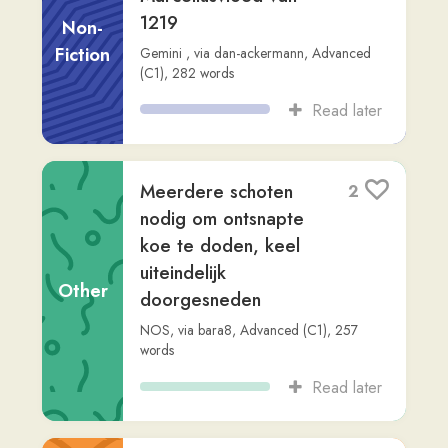
Read later
KLM: De Nationale
6
Luchtvaartmaatschappij
van Nederland
Non-
Fiction
Readlang Story Bot
,
via
dan-ackermann
,
Advanced (C2)
,
633
words
Read later
“Misschien is het nog
6
interessant”, zegt
hoofdredacteur
Sophie Kluivers van
Non-
Sp...
Fiction
Marco Visser
,
via
anna339
,
Intermediate
(B2)
,
943
words
Read later