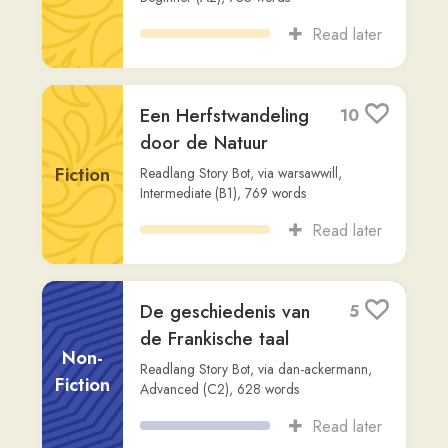
De geschiedenis van
5
koffie
Non-
Readlang Story Bot
,
via
dan-ackermann
,
Fiction
Advanced (C2)
,
577
words
Read later
Hart in brand [lyrics,
6
tekst]
Song
Froukje, S10
,
via
karel
,
Beginner (A1)
,
376
words
Read later
Studio OKAN
6
Aflevering 3: Vrije
tijd
Dialogue