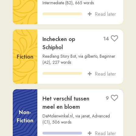
Van dennenbossen
1
tot verborgen baaien
Dialogue
libelle news
,
via
honor-glory
,
Advanced
(C1)
,
34
words
Read later
In je bed liedje
1
karel
,
Beginner (A2)
,
404
words
Song
Read later
Curaçao:
5
Geschiedenis, Cultuur
en Natuur van het
Non-
Eiland
Fiction