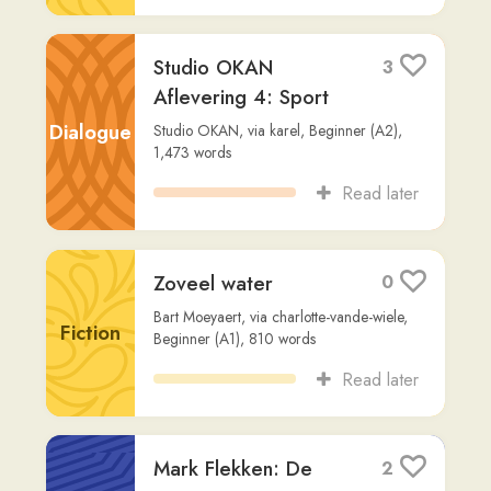
Golden Earring: Een
-1
Iconische
Nederlandse
Non-
Rockband
Fiction
Readlang Story Bot
,
via
dan-ackermann
,
Advanced (C2)
,
555
words
Read later
De Sint-
3
Marcellusvloed van
1219
Non-
Fiction
Gemini
,
via
dan-ackermann
,
Advanced
(C1)
,
282
words
Read later
Meerdere schoten
2