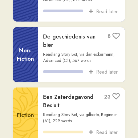
Een Herfstwandeling
10
door de Natuur
Fiction
Readlang Story Bot
,
via
warsawwill
,
Intermediate (B1)
,
769
words
Read later
De geschiedenis van
5
de Frankische taal
Non-
Readlang Story Bot
,
via
dan-ackermann
,
Fiction
Advanced (C2)
,
628
words
Read later
Hier is een
2
samenvatting van de
belangrijkste
informatie uit de
Non-
video-upload:
Fiction