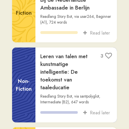
Leren van talen met
3
kunstmatige
intelligentie: De
toekomst van
Non-
taaleducatie
Fiction
Readlang Story Bot
,
via
santpolyglot
,
Intermediate (B2)
,
647
words
Read later
De Drie Kleine
1
Biggetjes
Fiction
Readlang Story Bot
,
via
noam-ariel
,
Intermediate (B1)
,
474
words
Read later