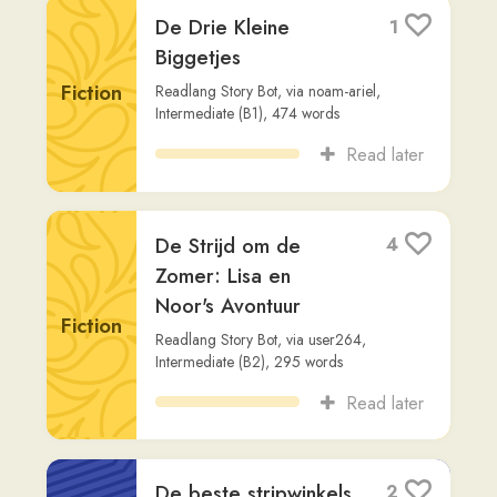
De Strijd om de
4
Zomer: Lisa en
Noor's Avontuur
Fiction
Readlang Story Bot
,
via
user264
,
Intermediate (B2)
,
295
words
Read later
De beste stripwinkels
2
in Amsterdam
Non-
Readlang Story Bot
,
via
demian
,
Advanced
Fiction
(C1)
,
276
words
Read later
DORA EN LIENTJE
1
Ton van Reen (Facebook)
,
via
rita4
,
Other
Beginner (A2)
,
707
words