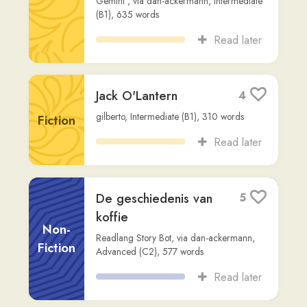
(B1)
,
579
words
Read later
Studio OKAN
3
Aflevering 4: Sport
Dialogue
Studio OKAN
,
via
karel
,
Beginner (A2)
,
1,473
words
Read later
Zoveel water
0
Bart Moeyaert
,
via
charlotte-vande-wiele
,
Fiction
Beginner (A1)
,
810
words
Read later
Mark Flekken: De
2