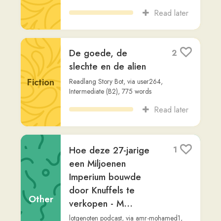
Read later
Waarom Jouw
1
Overwaarde nu een
tikkende tijdbom is (&
Hoe je Profiteert)
Other
lotgenoten podcast
,
via
amr-mohamed1
,
Beginner (A2)
,
15,885
words
Read later
Naar de rechtbank
5
Readlang Story Bot
,
via
user264
,
Beginner
Fiction
(A1)
,
308
words
Read later