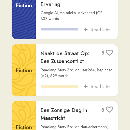
Het verschil tussen
9
meel en bloem
Non-
DeMolenwinkel.nl
,
via
janet
,
Advanced
Fiction
(C1)
,
506
words
Read later
Stuk metejoor liedje
2
karel
,
Beginner (A1)
,
339
words
Song
Read later
Vertrek naar de
19
Vakantie
Fiction
Readlang Story Bot
,
via
gilberto
,
Beginner
(A1)
,
222
words
Read later