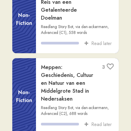
nodig om ontsnapte
koe te doden, keel
uiteindelijk
Other
doorgesneden
NOS
,
via
bara8
,
Advanced (C1)
,
257
words
Read later
Aflevering 9 - Max
2
beklom een actieve
vulkaan
Dialogue
Learn Dutch with Yas
,
via
karel
,
Beginner
(A2)
,
5,259
words
Read later
Aflevering 11 - 10
2