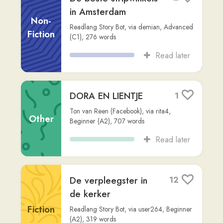
Read later
De verpleegster in
12
de kerker
Fiction
Readlang Story Bot
,
via
user264
,
Beginner
(A2)
,
319
words
Read later
In de tandartspraktijk
9
Readlang Story Bot
,
via
user264
,
Beginner
Fiction
(A1)
,
271
words
Read later
Lord Lister No.
1
0014: De
verwisselde