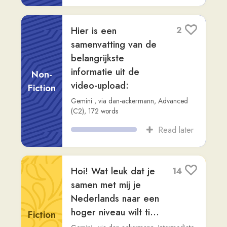
Studio OKAN
,
via
karel
,
Beginner (A2)
,
2,436
words
Read later
Emden: Geschiedenis
5
en ligging van een
stad in Oost-Friesland
Non-
Fiction
Readlang Story Bot
,
via
dan-ackermann
,
Advanced (C2)
,
711
words
Read later
Laten we samen aan
10
de slag gaan met
een nieuw verhaal
om je Nederlands
Fiction
naar ee...
Gemini
,
via
dan-ackermann
,
Intermediate