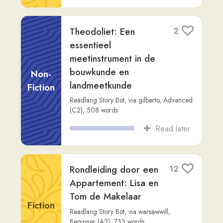
Gemini
,
via
dan-ackermann
,
Advanced
(C2)
,
172
words
Read later
Hoi! Wat leuk dat je
14
samen met mij je
Nederlands naar een
hoger niveau wilt ti...
Fiction
Gemini
,
via
dan-ackermann
,
Intermediate
(B1)
,
635
words
Read later
Jack O'Lantern
4
gilberto
,
Intermediate (B1)
,
310
words
Fiction
Read later