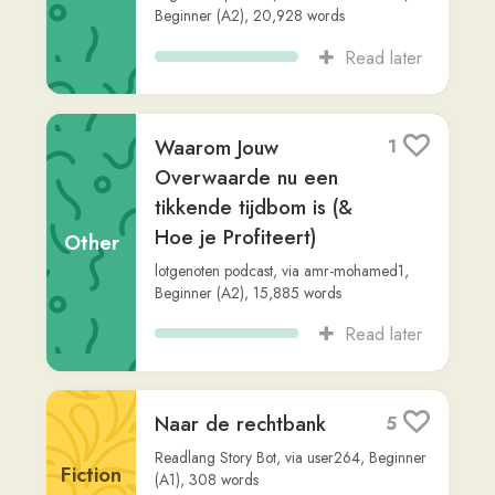
De Eenzame Alien
3
Lumo
Fiction
Readlang Story Bot
,
via
user264
,
Intermediate (B2)
,
319
words
Read later
De Nachtelijke
1
Dwaalster van
Zonnedorp
Fiction
Readlang Story Bot
,
via
user264
,
Intermediate (B1)
,
688
words
Read later
Dit Is Hoe Absolute
0
Motors Een Auto-
Imperium Bouwde