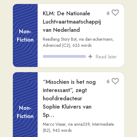
Fiction
Readlang Story Bot
,
via
dan-ackermann
,
Advanced (C2)
,
627
words
Read later
Hier is een
1
samenvatting van het
nieuws van de
afgelopen 24 uur uit
Non-
Nederland ...
Fiction
Claude
,
via
dan-ackermann
,
Advanced
(C2)
,
885
words
Read later
De Reis van Emma:
10
Een Zoektocht naar
Bestemming
Fiction
Readlang Story Bot
,
via
dan-ackermann
,