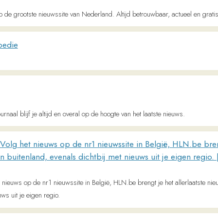
ijf je altijd en overal op de hoogte van het laatste nieuws.
et nieuws op de nr1 nieuwssite in België, HLN.be brengt je het all
nland, evenals dichtbij met nieuws uit je eigen regio. | hln.be
op de nr1 nieuwssite in België, HLN.be brengt je het allerlaatste nieuws 24/24 en 7/
e eigen regio.
euren, achtergronden, columns, opinie, wetenschap, en recensies van kunst &amp; c