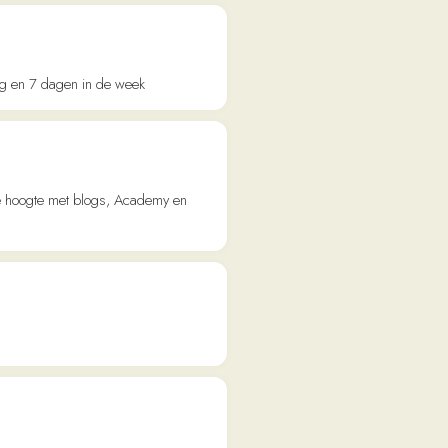
xtra aandacht aan
au B1 / B2. Helder