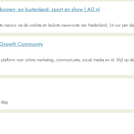
 nieuws uit binnen- en buitenland, economie, lifestyle, ... schenkt Nieuwsblad.be e
gankelijk, comfortabel en goedkoop
eer Nederlands luisteren!
lands leren. Oefen Nederlands luisteren met deze podcast. Voor luisteren op nive