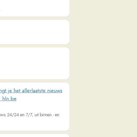
erlaatste nieuws
7, uit binnen - en
ultuur door De