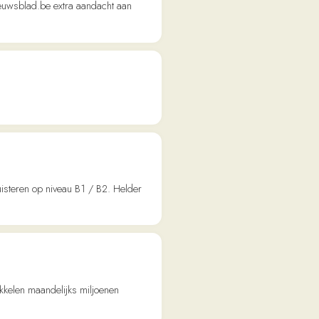
jks miljoenen
ltuur door Trouw.