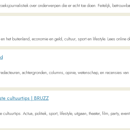
uren, achtergronden, columns, opinie, wetenschap, en recensies van kunst &amp; cu
ltuurtips | BRUZZ
ips. Actua, politiek, sport, lifestyle, uitgaan, theater, film, party, event, eten en drink
en- en buitenland, sport en show | AD.nl
ieuws via de snelste en leukste nieuwssite van Nederland, 24 uur per dag en 7 dagen 
wth Community
 voor online marketing, communicatie, social media en AI. Blijf op de hoogte met 