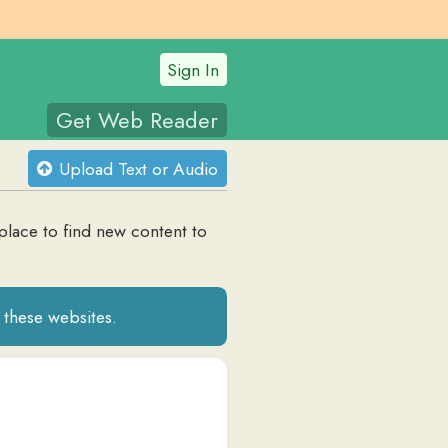
Sign In
t Web Reader
oad Text or Audio
d new content to
tes.