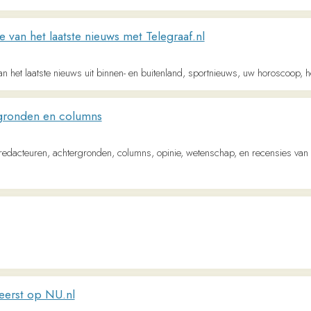
et laatste nieuws met Telegraaf.nl
laatste nieuws uit binnen- en buitenland, sportnieuws, uw horoscoop, het weer, mode
en en columns
euren, achtergronden, columns, opinie, wetenschap, en recensies van kunst &amp; cu
 op NU.nl
ootste nieuwssite van Nederland. Altijd betrouwbaar, actueel en gratis.