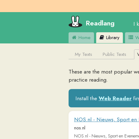
Readlang
I know
E
Home
Library
Word Lis
My Texts
Public Texts
Web Si
These are the most popular websites
practice reading.
Install the
Web Reader
first to
NOS.nl - Nieuws, Sport en Evene
nos.nl
NOS.nl - Nieuws, Sport en Evenementen op 