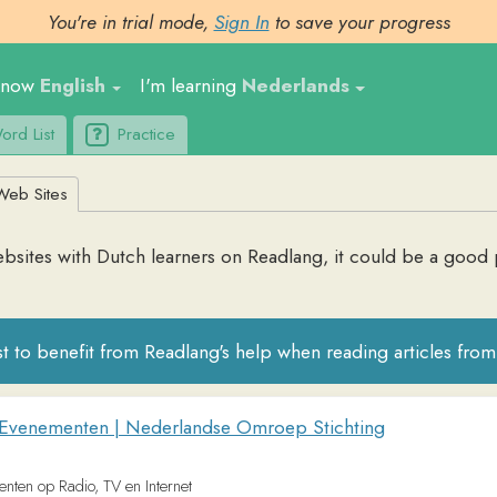
You're in trial mode,
Sign In
to save your progress
nglish
I'm learning
Nederlands
Ge
t
Practice
Upl
tes
 with
Dutch
learners on Readlang, it could be a good place to fin
 benefit from Readlang's help when reading articles from these websi
menten | Nederlandse Omroep Stichting
Radio, TV en Internet