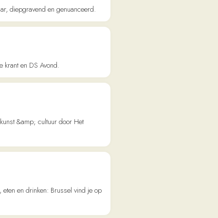
ltuur door Het
en: Brussel vind je op
in de week
blogs, Academy en