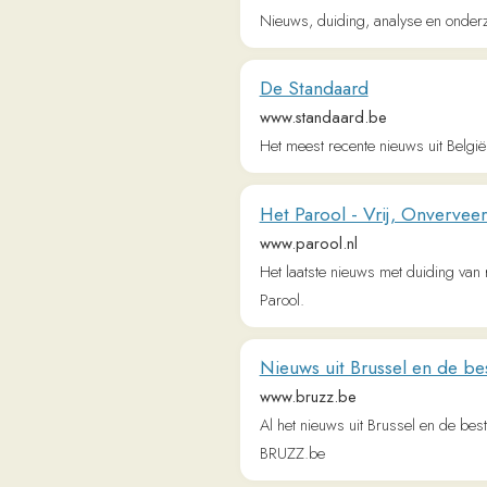
Het Parool - Vrij, Onverveerd
www.parool.nl
Het laatste nieuws met duiding van redacte
Parool.
Nieuws uit Brussel en de beste cu
www.bruzz.be
Al het nieuws uit Brussel en de beste cultuurt
BRUZZ.be
AD.nl, het laatste nieuws uit binn
www.ad.nl
Blijf altijd op de hoogte van het laatste n
Frankwatching - The Digital Gro
www.frankwatching.com
Frankwatching: het toonaangevende platform