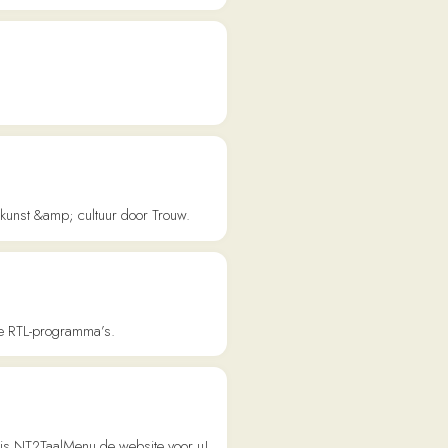
ma’s.
u de website voor u!
drijven.
German and 11 more