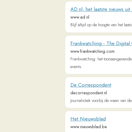
events.
De Correspondent
decorrespondent.nl
Journalistiek voorbij de waan van de dag
Het Nieuwsblad
www.nieuwsblad.be
Bovenop een complete verslaggeving van het
streek- en sportnieuws.
Logo/mini Copy
thedutchonlineacademy.com
We maken leren Nederlands universeel, toe
Een Beetje Nederlands Podcast - L
www.eenbeetjenederlands.nl
Een heldere podcast voor mensen die Neder