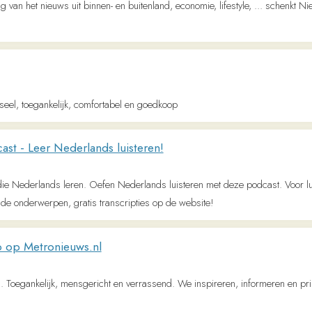
erwerpen, gratis transcripties op de website!
Metronieuws.nl
kelijk, mensgericht en verrassend. We inspireren, informeren en prikkelen maandeli
e wereld, economie, politiek en ondernemen vind je op fd.nl
uren, achtergronden, columns, opinie, wetenschap, en recensies van kunst &amp; cu