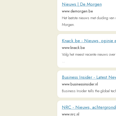
Knack.be - Nieuws, opinie en dui
www.knack.be
Volg het meest recente nieuws over België en
...
Business Insider - Latest News in
www.businessinsider.nl
Business Insider tells the global tech, finan
NRC - Nieuws, achtergronden en o
www.nrc.nl
Nieuws, duiding, analyse en onderzoeksjour
De Standaard
www.standaard.be
Het meest recente nieuws uit België en het b