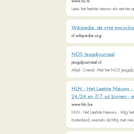
Wikipedia, de vrije encyclopedie
nl.wikipedia.org
NOS Jeugdjournaal
jeugdjournaal.nl
Altijd. Overal. Met het NOS Jeugdjournaal bl
HLN - Het Laatste Nieuws - Volg h
24/24 en 7/7, uit binnen - en buite
www.hln.be
HLN - Het Laatste Nieuws - Volg het nieuws 
buitenland, evenals dichtbij met nieuws uit j
Nieuws | De Morgen
www.demorgen.be
Het laatste nieuws met duiding van redact
Morgen.