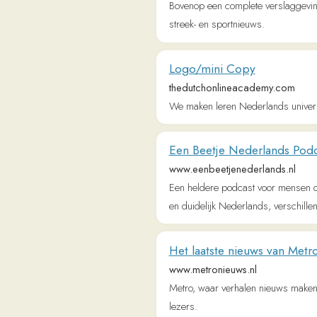
en duidelijk Nederlands, verschillende ond
Het laatste nieuws van Metro op 
www.metronieuws.nl
Metro, waar verhalen nieuws maken. Toegan
lezers.
Het Financieele Dagblad
fd.nl
Het laatste nieuws over de beurs, financiël
Trouw | Nieuws en Verdieping
www.trouw.nl
Het laatste nieuws met duiding van redacte
RTL Nieuws & Entertainment
www.rtlnieuws.nl