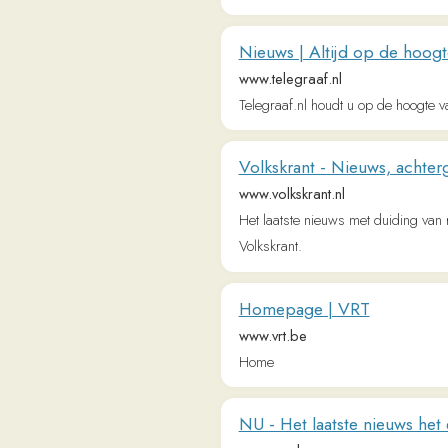
Nieuws | Altijd op de hoogte van h
www.telegraaf.nl
Telegraaf.nl houdt u op de hoogte van het 
Volkskrant - Nieuws, achtergrond
www.volkskrant.nl
Het laatste nieuws met duiding van redact
Volkskrant.
Homepage | VRT
www.vrt.be
Home
NU - Het laatste nieuws het eerst
www.nu.nl
Lees het laatste nieuws als eerste op de gr