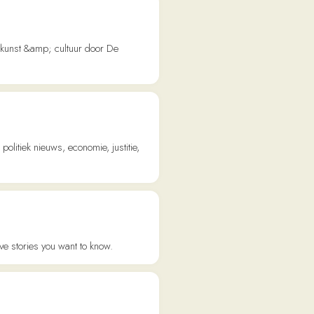
 economie, justitie,
want to know.
nd en genuanceerd.
Avond.