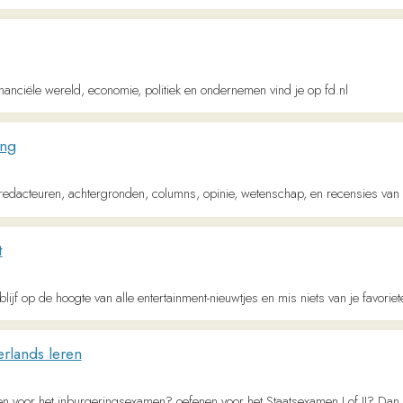
p de hoogte van alle entertainment-nieuwtjes en mis niets van je favoriete RTL-program
 leren
het inburgeringsexamen? oefenen voor het Staatsexamen I of II? Dan is NT2TaalMen
lad
d dat je aantreft in trein-en metrostations, onderwijsinstellingen en tal van andere be
ctively online!
cises, vocabulary and worksheets in ✓ English ✓ Spanish ✓ French ✓ Italian ✓ 