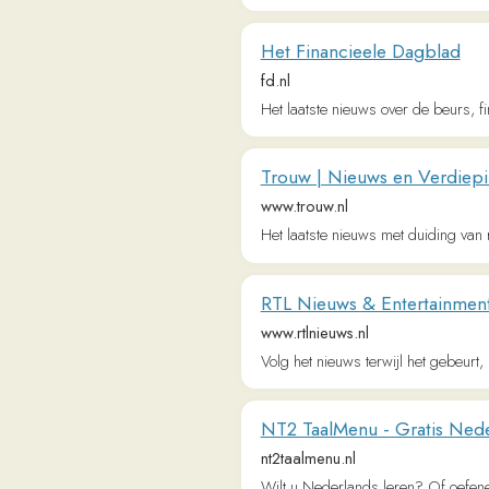
Volg het nieuws terwijl het gebeurt, blijf o
NT2 TaalMenu - Gratis Nederlands
nt2taalmenu.nl
Wilt u Nederlands leren? Of oefenen voor 
Metrotime | Gratis Belgisch Dagb
nl.metrotime.be
De krant Metro is een gratis Belgisch dagbla
Wikipedia, de vrije encyclopedie
nl.m.wikipedia.org
Lingua.com – Learn languages effe
lingua.com
Learn and improve languages. Online exer
languages.