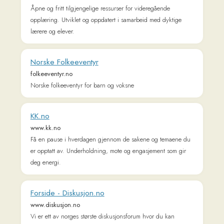
dele. Vi tar for oss ett bredt spekter av emner, blant annet
sport, data, spill, politikk, helse, produkterfaringer og mye
mer!
Norskbloggen | Lingu
norskbloggen.no
Norskbloggen er en blogg som hjelper deg lære norsk språk.
Du kan lese artikler, veiledninger, se webinarer, lære
grammatikk og laste ned ulike ressurser.
Innovasjon Norge
www.innovasjonnorge.no
<p>Innovasjon Norge gir lokale ideer globale muligheter.
</p>
P3
p3.no
NRK P3 er musikkanalen som gir deg de beste nye låtene,
humor og nyheter. Sjekk P3.no her!