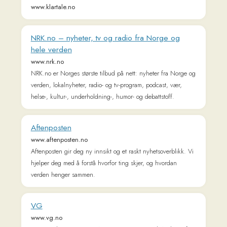
NRK.no – nyheter, tv og radio fra Norge og
hele verden
www.nrk.no
NRK.no er Norges største tilbud på nett: nyheter fra Norge og
verden, lokalnyheter, radio- og tv-program, podcast, vær,
helse-, kultur-, underholdning-, humor- og debattstoff.
Aftenposten
www.aftenposten.no
Aftenposten gir deg ny innsikt og et raskt nyhetsoverblikk. Vi
hjelper deg med å forstå hvorfor ting skjer, og hvordan
verden henger sammen.
VG
www.vg.no
Siste nytt hvert minutt på Norges største nettsted. Nyheter fra
Norge og verden, sport og underholdning.
Lær norsk nå – Resources and podcasts to
learn Norwegian