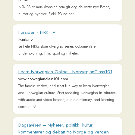
www.klikk.no
Klikk.no er Norges største livsstilsnettsted med artikler, tester
og tips om bolig, underholdning, historie, motor, mote, mat,
helse, teknologi og familie.
Expand your horizons with a Norwegian course
| Lingu
lingu.no
Expand your horizons with a Norwegian course
Barnebøker for Norge
barneboker.no
Barnebøker for Norge er utviklet for barn, lærere og foreldre
og gjør 40 fortellinger fra African Storybook tilgjengelige på
bokmål og nynorsk, samt de største innvandrings- og
flyktningspråkene i Norge. Noen språk har lydinnspillinger.
Denne nettressursen tilbyr gratis barnebøker online (gratis
bildebøker online), gratis lydbøker for barn og PDF-filer.
Bergens Tidende