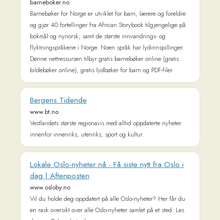
Forsiden - regjeringen.no
www.regjeringen.no
Regjeringen.no skal gi befolkningen innsikt i regjeringens og
departementenes arbeid og skape engasjement i demokratiske
prosesser.
ABC Nyheter | Så vet du hvorfor
www.abcnyheter.no
Norsk riksavis med bred nyhetsdekning fra inn- og utland.
Kommentarer, helse- og livsstil, reise, privatøkonomi og motor.
Free eBooks | Project Gutenberg
www.gutenberg.org
Forside privatperson - nav.no
www.nav.no
Informasjon fra Nav om arbeid, helse og sykdom, familie og
barn, pensjon, sosiale tjenester og veiledning, hjelpemidler
og tilrettelegging.