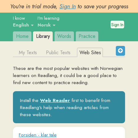
You're in trial mode,
Sign In
to save your progress
I know
I'm learning
Sign In
English
Norsk
Home
Library
Words
Practice
My Texts
Public Texts
Web Sites
These are the most popular websites with
Norwegian
learners on Readlang, it could be a good place to
find new content to practice reading.
Install the
Web Reader
first to benefit from
Readlang's help when reading articles from
these websites.
Forsiden - klar tale
www.klartale.no