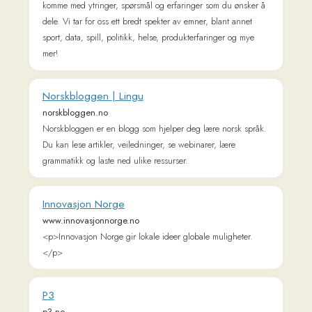
Forsiden - NRK TV
tv.nrk.no
Se hele NRKs store utvalg av serier, dokumentarer,
underholdning, film, sport og nyheter.
Learn Norwegian Online - NorwegianClass101
www.norwegianclass101.com
The fastest, easiest, and most fun way to learn Norwegian
and Norwegian culture. Start speaking Norwegian in minutes
with audio and video lessons, audio dictionary, and learning
community!
Dagsavisen – Nyheter, politikk, kultur,
kommentarer og debatt fra Norge og verden
www.dagsavisen.no
Få de siste nyhetene, sterke meninger, kulturanmeldelser og
analyser fra Dagsavisen. Alt du trenger å vite – samlet på ett
sted.
Forsiden – Klikk.no