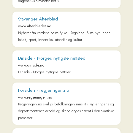
Sykepleien | Nettsted for 120 000 sykepleiere
sykepleien.no
Søk etter ledige stillinger i Norge | Jobbnorge.no
www.jobbnorge.no
Jobbnorge tar rekruttering på alvor og tilbyr våre kunder de
beste verktøyene for en enklere vei til rett medarbeider!
Adressa - adressa.no
www.adressa.no
Hold deg oppdatert med Midt-Norges og Trondheims største
regionavis. Vi gir deg alltid de siste nyhetene innen
innenriks, utenriks, sport og kultur.
Teknisk Ukeblad - Nyheter om teknologi og
norske teknologibedrifter
www.tu.no
Nyheter om teknologi og norske teknologibedrifter. Vi dekker
energi, maritim, bygg, industri, helse, elbiler, fly og
samferdsel.