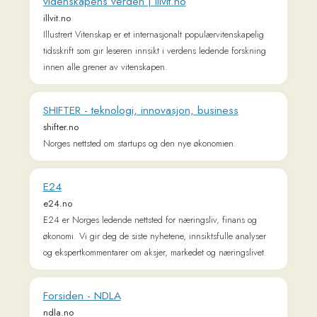
Forsiden - NDLA
ndla.no
Åpne og fritt tilgjengelige ressurser for videregående
opplæring. Utviklet og oppdatert i samarbeid med dyktige
lærere og elever.
Norske Folkeeventyr
folkeeventyr.no
Norske folkeeventyr for barn og voksne
KK.no
www.kk.no
Få en pause i hverdagen gjennom de sakene og temaene du
er opptatt av. Underholdning, mote og engasjement som gir
deg energi.
Forside - Diskusjon.no
www.diskusjon.no
Vi er ett av norges største diskusjonsforum hvor du kan
komme med ytringer, spørsmål og erfaringer som du ønsker å