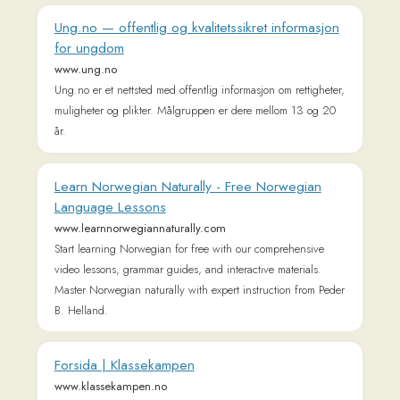
Readlang Blog
Web Reader Extension &
Bookmarklet
Readlang for mobile
Landing Page
Supported Languages
Privacy Policy
Terms of Service
Pricing
User Testimonials
About & Contact