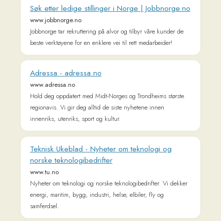
Velkommen til øvingsressursen Bli klar til
norskprøven!
bliklar.portfolio.no
Språkrådet - statens forvaltningsorgan i
språkspørsmål
www.sprakradet.no
Språkrådet arbeider for å styrke det norske språket og
språkmangfoldet i landet.
Connect with us
𝕏
Forum (Help, Feedback &
Community)
Tutorial Videos