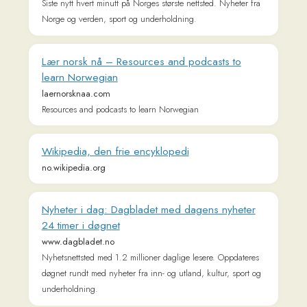
laernorsknaa.com
Resources and podcasts to learn Norwegian
Wikipedia, den frie encyklopedi
no.wikipedia.org
Nyheter i dag: Dagbladet med dagens nyheter
24 timer i døgnet
www.dagbladet.no
Nyhetsnettsted med 1.2 millioner daglige lesere. Oppdateres
døgnet rundt med nyheter fra inn- og utland, kultur, sport og
underholdning.
Forskning.no – Norges største nettavis om
forskning
forskning.no
Min vei
minvei.no