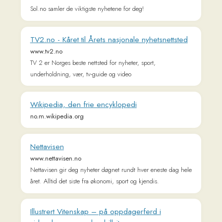
Nettavisen gir deg nyheter døgnet rundt hver eneste dag hele
året. Alltid det siste fra økonomi, sport og kjendis.
Illustrert Vitenskap – på oppdagerferd i
videnskapens verden | illvit.no
illvit.no
Illustrert Vitenskap er et internasjonalt populærvitenskapelig
tidsskrift som gir leseren innsikt i verdens ledende forskning
innen alle grener av vitenskapen.
SHIFTER - teknologi, innovasjon, business
shifter.no
Norges nettsted om startups og den nye økonomien.
E24
e24.no
E24 er Norges ledende nettsted for næringsliv, finans og
økonomi. Vi gir deg de siste nyhetene, innsiktsfulle analyser
og ekspertkommentarer om aksjer, markedet og næringslivet.