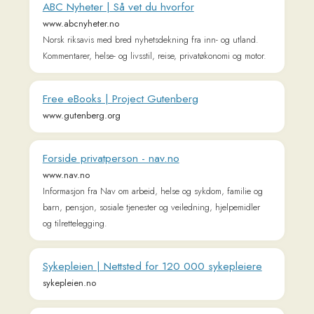
Ung.no — offentlig og kvalitetssikret informasjon
for ungdom
www.ung.no
Ung.no er et nettsted med offentlig informasjon om rettigheter,
muligheter og plikter. Målgruppen er dere mellom 13 og 20
år.
Learn Norwegian Naturally - Free Norwegian
Language Lessons
www.learnnorwegiannaturally.com
Start learning Norwegian for free with our comprehensive
video lessons, grammar guides, and interactive materials.
Master Norwegian naturally with expert instruction from Peder
B. Helland.
Forsida | Klassekampen
www.klassekampen.no
Venstresidas dagsavis