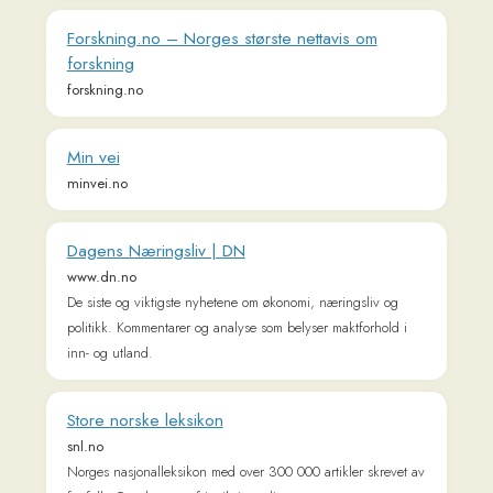
Dagens Næringsliv | DN
www.dn.no
De siste og viktigste nyhetene om økonomi, næringsliv og
politikk. Kommentarer og analyse som belyser maktforhold i
inn- og utland.
Store norske leksikon
snl.no
Norges nasjonalleksikon med over 300 000 artikler skrevet av
fagfolk. Oppdatert og fritt tilgjengelig.
FINN.no – mulighetenes marked
www.finn.no
Skal du kjøpe eller selge, stort eller smått, så er FINN.no
stedet. Vi er der for deg når du skal selge hytta di, finne en
pent brukt sofa, fly billigst mulig til Praha eller finne
drømmebilen.
Norwegian University of Science and
Technology - NTNU