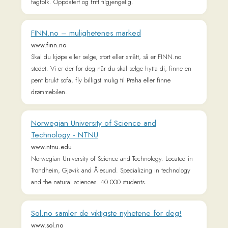
www.ntnu.edu
Norwegian University of Science and Technology. Located in
Trondheim, Gjøvik and Ålesund. Specializing in technology
and the natural sciences. 40 000 students.
Sol.no samler de viktigste nyhetene for deg!
www.sol.no
Sol.no samler de viktigste nyhetene for deg!
TV2.no - Kåret til Årets nasjonale nyhetsnettsted
www.tv2.no
TV 2 er Norges beste nettsted for nyheter, sport,
underholdning, vær, tv-guide og video
Wikipedia, den frie encyklopedi
no.m.wikipedia.org
Nettavisen
www.nettavisen.no