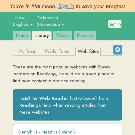
You're in trial mode,
Sign In
to save your progress
I know
I'm learning
Sign In
English
Slovenčina
Home
Library
Words
Practice
My Texts
Public Texts
Web Sites
These are the most popular websites with
Slovak
learners on Readlang, it could be a good place to
find new content to practice reading.
Install the
Web Reader
first to benefit from
Readlang's help when reading articles from
these websites.
Denník N - Nezávislý denník
dennikn.sk
Nezávislý denník