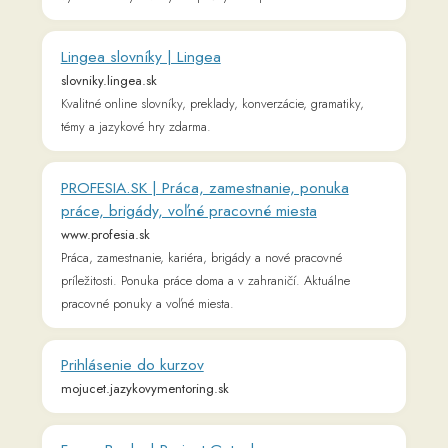
TED Talks are influential videos from expert speakers on
education, business, science, tech and creativity, with
subtitles in 100+ languages. Ideas free to stream and
download.
Prekladač Google
translate.google.sk
Táto služba Googlu ponúkaná bez peňažného poplatku
okamžite prekladá slová, frázy a webové stránky medzi
angličtinou a viac ako 100 ďalšími jazykmi.
Connect with us
𝕏
Forum (Help, Feedback &
Community)
Tutorial Videos