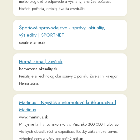
www.profesia.sk
Práca, zamestnanie, kariéra, brigády a nové pracovné
príležitosti. Ponuka práce doma a v zahraničí. Aktuálne
pracovné ponuky a voľné miesta.
Prihlásenie do kurzov
mojucet.jazykovymentoring.sk
Free eBooks | Project Gutenberg
www.gutenberg.org
Šport.sk - športové spravodajstvo, aktuálne
správy a výsledky | Šport.sk
sport.aktuality.sk
Šport.sk - aktuálne športové spravodajstvo, komentáre, live
výsledky, prenosy a tabuľky zo sveta športu. Najnovšie
športové správy z celého sveta.
TED: Ideas change everything
www.ted.com