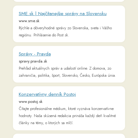
Správy - Pravda
spravy.pravda.sk
Prehľad aktuálnych správ a udalostí online. Z domova, zo
zahraničia, politika, šport, Slovensko, Česko, Európska únia.
Konzervatívny denník Postoj
www.postoj.sk
Čítajte profesionálne médium, ktoré vyznáva konzervatívne
hodnoty. Naša skúsená redakcia prináša každý deň kvalitné
články na témy, o ktorých sa mlčí.
Rozprávkozem - Rozprávky na čítanie online pre
deti
www.rozpravkozem.sk
Rozprávky a riekanky pre malé a veľké deti na čítanie online.
Prečítajte deťom rozprávky na dobrú noc. ✓ Cez 450
rozprávok ✓ Krátke rozprávky ✓ Ľudové ✓ Originálne ✓ O
zvieratkách a ďalšie