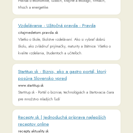
Recepty.sk | Jednoduchá príprava najlepších
receptov online
recepty.aktuality.sk
Priprav si ten najlepší recept s našou pomocou. Online
receptár plný delikátnych receptov na RECEPTY.sk. Nechaj sa
inšpirovať a vyber si zo širokej ponuky receptov
Žena.Pravda.sk - magazín pre ženy o láske,
kráse a zdraví - Pravda
zena.pravda.sk
Poradíme vám ako byť krásna, štýlová, zdravá, úspešná a
sebavedomá. Dozviete sa, ako mať ideálny vzťah a dobrý sex.
Zaujímavé nápady, tipy do domácnosti a kuchyne, skvelé
recepty.
REFRESHER - Svet modernej generácie
refresher.sk
Lifestyleový magazín, ktorý edukuje, zabáva a pozitívnym
smerom ovplyvňuje modernú generáciu, ktorá nevníma svet