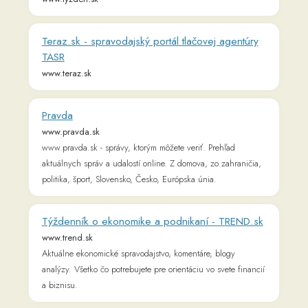
Pravidelne prinášame testy a rebríčky áut, užitočné rady pre
motoristov a novinky z ciest. Na stránke nájdete obsah
venujúci sa vyše 40 značkám automobilov.
Týždenník o ekonomike a podnikaní - TREND.sk
www.etrend.sk
Aktuálne ekonomické spravodajstvo, komentáre, blogy
analýzy. Všetko čo potrebujete pre orientáciu vo svete financií
a biznisu.
SHMÚ.sk - Meteo / Počasie / Hydrológia /
Kvalita ovzdušia
www.shmu.sk
Slovenský hydrometeorologický ústav, hydrologické a
meteorologické predpovede a výstrahy, analýzy počasia,
história počasia, emisie, kvalita ovzdušia
Športové spravodajstvo - správy, aktuality,
výsledky | SPORTNET
sportnet.sme.sk