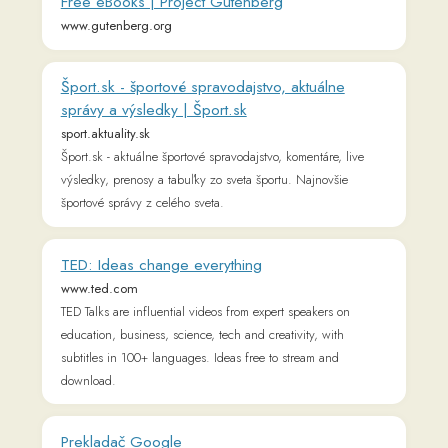
Readlang Blog
Web Reader Extension &
Bookmarklet
Readlang for mobile
Landing Page
Supported Languages
Privacy Policy
Terms of Service
Pricing
User Testimonials
About & Contact