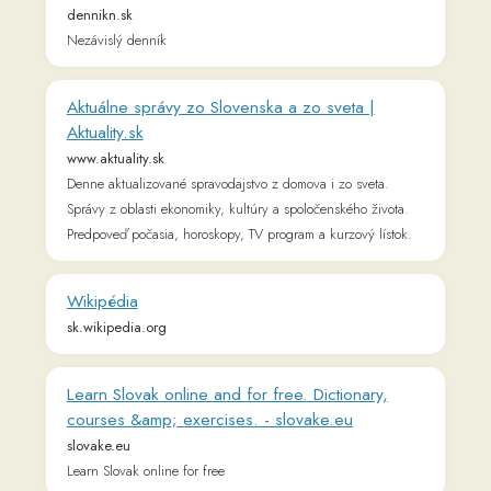
Aktuálne správy zo Slovenska a zo sveta |
Aktuality.sk
www.aktuality.sk
Denne aktualizované spravodajstvo z domova i zo sveta.
Správy z oblasti ekonomiky, kultúry a spoločenského života.
Predpoveď počasia, horoskopy, TV program a kurzový lístok.
Wikipédia
sk.wikipedia.org
Learn Slovak online and for free. Dictionary,
courses &amp; exercises. - slovake.eu
slovake.eu
Learn Slovak online for free
SME.sk | Najčítanejšie správy na Slovensku
www.sme.sk
Rýchle a dôveryhodné správy zo Slovenska, sveta i Vášho
regiónu. Prihlásenie do Post.sk.