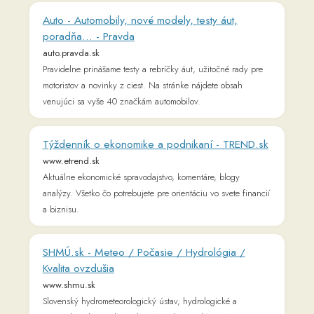
Herná zóna | Živé.sk
hernazona.aktuality.sk
Prečítajte si technologické správy z portálu Živé.sk v kategórii
Herná zóna.
Martinus - Najväčšie internetové kníhkupectvo |
Martinus
www.martinus.sk
Milujeme knihy rovnako ako vy. Viac ako 300 000 titulov zo
všetkých oblastí, rýchla expedícia, ľudský zákaznícky servis,
výhodné ceny a vždy bezpečný nákup.
Lingea slovníky | Lingea
slovniky.lingea.sk
Kvalitné online slovníky, preklady, konverzácie, gramatiky,
témy a jazykové hry zdarma.
PROFESIA.SK | Práca, zamestnanie, ponuka
práce, brigády, voľné pracovné miesta