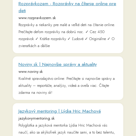
Noviny.sk | Najnovšie správy a aktuality
www.noviny.sk
Kvalitné spravodajstvo online: Prečítajte si najnovšie správy a
aktuality – reportáže, analýzy, videá a oveľa viac. Čítajte
zdarma na noviny.sk!
Jazykový mentoring | Lýdia Hric Machová
jazykovymentoring.sk
Polyglotka a jazyková mentorka Lýdia Hric Machová vás
naučí, ako sa akýkoľvek jazyk naučíte sami, a to bez talentu,
bez nutnosti vycestovať a bez drahých kurzov
Štandard
standard.sk
Denník Štandard – Najnovšie správy, aktuality a novinky z
domácej a zahraničnej politiky, ekonomiky, kultúry a
spoločnosti. Sledujte objektívne spravodajstvo, analýzy a
komentáre k najdôležitejším témam.
Prekladové slovníky & prekladač - Slovnik.sk