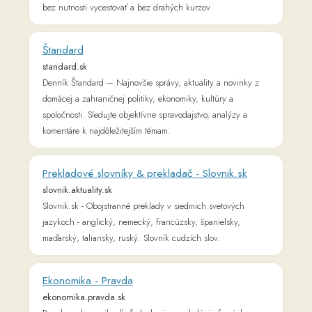
slovnik.aktuality.sk
Slovnik.sk - Obojstranné preklady v siedmich svetových
jazykoch - anglický, nemecký, francúzsky, španielsky,
maďarský, taliansky, ruský. Slovník cudzích slov.
Ekonomika - Pravda
ekonomika.pravda.sk
Pravda o ekonomike, ľuďoch, krajine a ekológii, firmách,
trhoch a energetike.
Vzdelávanie - Užitočná pravda - Pravda
citajmedetom.pravda.sk
Všetko o škole, školstve vzdelávaní. Ako si vybrať dobrú
školu, ako zvládnuť prijímačky, maturity a štátnice. Všetko o
kvalite vzdelania, študentoch a učiteľoch.
Startitup.sk - Biznis, eko a gastro portál, ktorý
posúva Slovensko vpred
www.startitup.sk
Startitup.sk - Portál o biznise, technológiách a štartovacia čiara
pre množstvo mladých ľudí