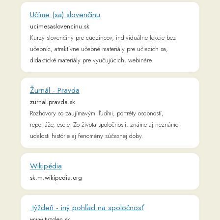
Teraz.sk - spravodajský portál tlačovej agentúry
TASR
www.teraz.sk
Pravda
www.pravda.sk
www.pravda.sk - správy, ktorým môžete veriť. Prehľad
aktuálnych správ a udalostí online. Z domova, zo zahraničia,
politika, šport, Slovensko, Česko, Európska únia.
Týždenník o ekonomike a podnikaní - TREND.sk
www.trend.sk
Aktuálne ekonomické spravodajstvo, komentáre, blogy
analýzy. Všetko čo potrebujete pre orientáciu vo svete financií
a biznisu.
Auto - Automobily, nové modely, testy áut,
poradňa... - Pravda
auto.pravda.sk