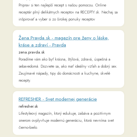
čierno-bielo.
Učíme (sa) slovenčinu
ucimesaslovencinu.sk
Kurzy slovenčiny pre cudzincov, individuálne lekcie bez
učebníc, atraktívne učebné materiály pre učiacich sa,
didaktické materiály pre vyučujúcich, webináre.
Žurnál - Pravda
zurnal.pravda.sk
Rozhovory so zaujímavými ľuďmi, portréty osobností,
reportáže, eseje. Zo života spoločnosti, známe aj neznáme
udalosti histórie aj fenomény súčasnej doby.
Wikipédia
sk.m.wikipedia.org
.týždeň - iný pohľad na spoločnosť
www.tyzden.sk