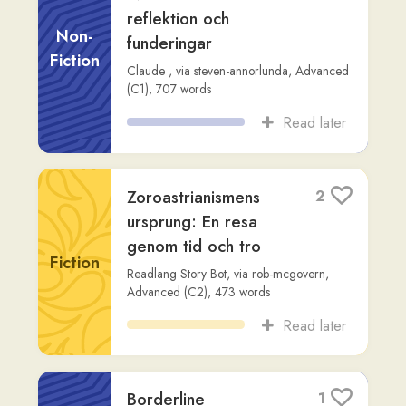
Borderline
1
personlighetssyndrom
(EIPS)
Non-
Fiction
Capio
,
via
az
,
Intermediate (B2)
,
897
words
Read later
Hur man utvecklar sitt
2
svenska ordförråd
genom aktiv
Non-
användning
Fiction
ChatGPT
,
via
steven-annorlunda
,
Intermediate (B2)
,
764
words
Read later
**Myten om den
1