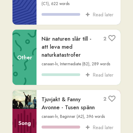
1611-1718
Non-
SO-Rummet
,
via
az
,
Advanced (C2)
,
Fiction
3,646
words
Read later
Rysslands historia
2
Non-
SO-Rummet
,
via
az
,
Advanced (C2)
,
1,276
words
Fiction
Read later
Alfred Nobel: En
2
biografi
Non-
Readlang Story Bot
,
via
elrita-lewis
,
Fiction
Advanced (C2)
,
493
words
Read later