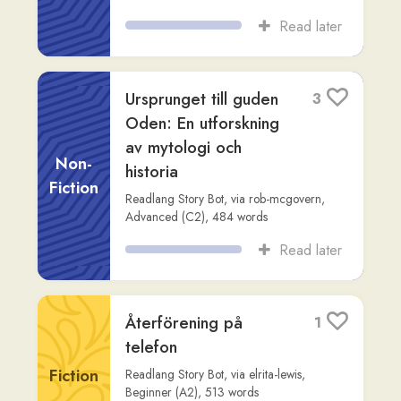
Packning inför
10
semestern
Fiction
Readlang Story Bot
,
via
gilberto
,
Beginner
(A2)
,
237
words
Read later
# Bisatsinledaren
2
*som* – funktion,
struktur och
Non-
fallgropar
Fiction
Claude
,
via
steven-annorlunda
,
Advanced
(C1)
,
673
words
Read later
**Bisatsinledare –
3
frågeord som inleder