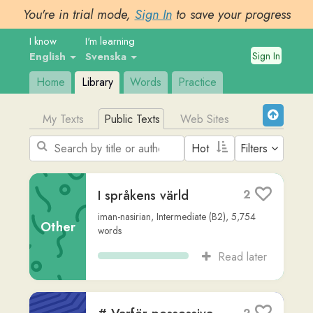
You're in trial mode,
Sign In
to save your progress
I know
I'm learning
Sign In
English
Svenska
Home
Library
Words
Practice
My Texts
Public Texts
Web Sites
Filters
I språkens värld
2
iman-nasirian
,
Intermediate (B2)
,
5,754
Other
words
Read later
# Varför possessiva
2
pronomen är svårare
än de verkar
Non-