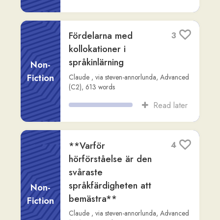
Readlang Story Bot
,
via
rob-mcgovern
,
Fiction
Advanced (C2)
,
535
words
Read later
Varför svensk
3
grammatik är
avgörande för att
utveckla ett naturligt
Non-
språk
Fiction
ChatGPT
,
via
steven-annorlunda
,
Intermediate (B2)
,
839
words
Read later
# Mindmappens roll i
1
språkinlärning
Non-
Claude
,
via
steven-annorlunda
,
Advanced
Fiction
(C1)
,
664
words