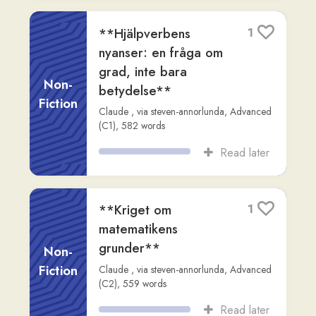
språkfärdigheten att
Non-
bemästra**
Fiction
Claude
,
via
steven-annorlunda
,
Advanced
(C2)
,
576
words
Read later
The Lexical
2
Approach – en teori
som omdefinierar
Non-
vad språk är
Fiction
Claude
,
via
steven-annorlunda
,
Advanced
(C2)
,
657
words
Read later
Är Caral Amerikas
1
äldsta stad?
Non-