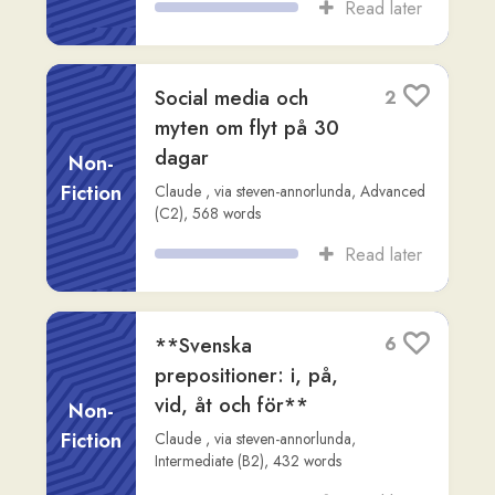
Fika: En svensk
4
tradition och
kulturupplevelse
Non-
Fiction
Readlang Story Bot
,
via
elrita-lewis
,
Advanced (C1)
,
505
words
Read later
Var Odysseus en
2
verklig person?
Non-
Readlang Story Bot
,
via
rob-mcgovern
,
Fiction
Advanced (C2)
,
527
words
Read later
Ursprunget till guden
3