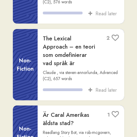
Read later
Den svarta nunnan av
2
Bonamargy: En
mystisk figur i
Non-
Ballycastles historia
Fiction
Readlang Story Bot
,
via
rob-mcgovern
,
Advanced (C2)
,
665
words
Read later
Småkryp i Sverige:
2
En utforskning av
småkrypens liv och
Non-
betydelse
Fiction
Readlang Story Bot
,
via
elrita-lewis
,
Advanced (C1)
,
498
words