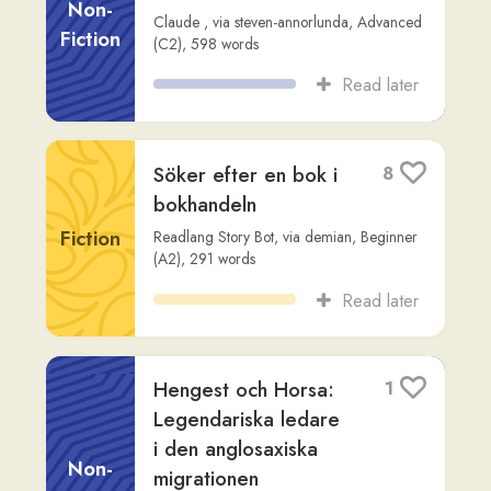
Gitarrens ursprung
1
Non-
Readlang Story Bot
,
via
rob-mcgovern
,
Advanced (C2)
,
547
words
Fiction
Read later
Vad är egentligen
1
sömn?
Non-
Readlang Story Bot
,
via
rob-mcgovern
,
Fiction
Advanced (C2)
,
627
words
Read later
Små ord, stor skillnad
1
– att uttrycka sig
mer nyanserat på
Non-
svenska
Fiction
ChatGPT
,
via
steven-annorlunda
,
Intermediate (B2)
,
714
words