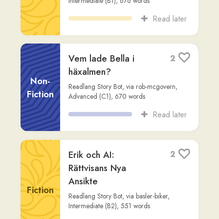
ganska överraskande
i din hjärna under full
Non-
narkos – vilket k...
Fiction
Søren Steensig
,
via
az
,
Advanced (C2)
,
368
words
Read later
Social media och
2
myten om flyt på 30
dagar
Non-
Fiction
Claude
,
via
steven-annorlunda
,
Advanced
(C2)
,
568
words
Read later
**Svenska
6
prepositioner: i, på,
vid, åt och för**
Non-