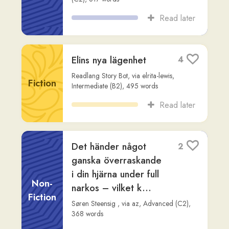
Read later
# Stephen Krashens
2
syn på läsmängdens
betydelse för
Non-
språkinlärning
Fiction
Claude
,
via
steven-annorlunda
,
Advanced
(C2)
,
620
words
Read later
# Att omfamna C1-
3
nivåns ordförråd i
talad svenska
Non-
Fiction
Claude
,
via
steven-annorlunda
,
Advanced
(C2)
,
667
words
Read later