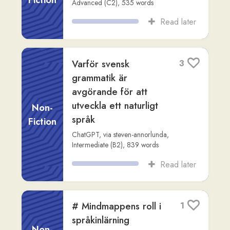
Read later
Boka tid hos doktorn
2
Readlang Story Bot
,
via
elrita-lewis
,
Fiction
Beginner (A1)
,
714
words
Read later
Getmamman och de
2
sju små killingarna
Fiction
Readlang Story Bot
,
via
claudia
,
Intermediate (B1)
,
676
words
Read later
Vem lade Bella i
2
häxalmen?
Non-
Readlang Story Bot
,
via
rob-mcgovern
,