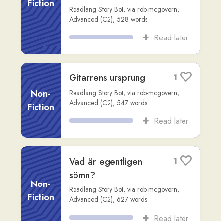
Read later
Bluesens ursprung
2
Non-
Readlang Story Bot
,
via
rob-mcgovern
,
Advanced (C2)
,
609
words
Fiction
Read later
**Hjälpverbens
1
nyanser: en fråga om
grad, inte bara
Non-
betydelse**
Fiction
Claude
,
via
steven-annorlunda
,
Advanced
(C1)
,
582
words
Read later