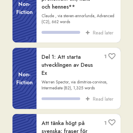
Att tänka högt på
1
svenska: fraser för
reflektion och
Non-
funderingar
Fiction
Claude
,
via
steven-annorlunda
,
Advanced
(C1)
,
707
words
Read later
Zoroastrianismens
2
ursprung: En resa
genom tid och tro
Fiction
Readlang Story Bot
,
via
rob-mcgovern
,
Advanced (C2)
,
473
words
Read later