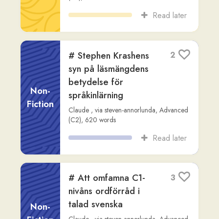
Read later
De tidigaste
1
omnämnandena av
Muhammad utanför
Non-
islamiska källor
Fiction
Readlang Story Bot
,
via
rob-mcgovern
,
Advanced (C2)
,
524
words
Read later
# Reflektion: Att nå
1
C1-nivå i talat
ordförråd
Non-
Fiction
Claude
,
via
steven-annorlunda
,
Advanced
(C2)
,
555
words
Read later