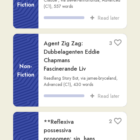
Advanced (C1)
,
430
words
Read later
**Reflexiva
2
possessiva
pronomen: sin, hans
Non-
och hennes**
Fiction
Claude
,
via
steven-annorlunda
,
Advanced
(C2)
,
662
words
Read later
Del 1: Att starta
1
utvecklingen av Deus
Ex
Non-
Fiction
Warren Spector
,
via
dimitrios-corvinos
,
Intermediate (B2)
,
1,325
words
Read later