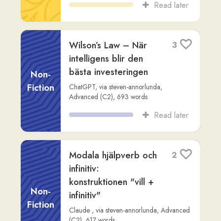
Fiction
Claude
,
via
steven-annorlunda
,
Intermediate (B2)
,
432
words
Read later
Varför heter det “Jag
1
vill inte köpa
blommor” och inte
“Jag vill inte att
Non-
köpa...
Fiction
ChatGPT
,
via
steven-annorlunda
,
Advanced (C1)
,
766
words
Read later
Incheckning på
7
Arlanda flygplats
Fiction
Readlang Story Bot
,
via
gilberto
,
Beginner
(A2)
,
203
words