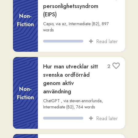
enkla ytan**
Non-
Claude
,
via
steven-annorlunda
,
Advanced
Fiction
(C2)
,
570
words
Read later
Här är en 700-
2
ordsessä i Axess-stil:
Non-
Claude
,
via
steven-annorlunda
,
Advanced
Fiction
(C2)
,
559
words
Read later
# Konsten att tala
2
vackrare svenska
Non-
Claude
,
via
steven-annorlunda
,
Advanced
Fiction
(C2)
,
598
words
Read later