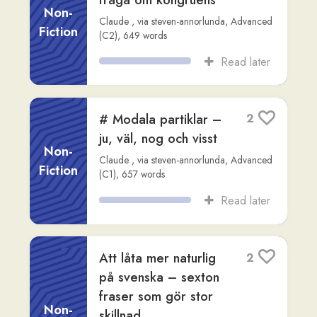
# Modala partiklar –
2
ju, väl, nog och visst
Non-
Claude
,
via
steven-annorlunda
,
Advanced
Fiction
(C1)
,
657
words
Read later
Att låta mer naturlig
2
på svenska – sexton
fraser som gör stor
Non-
skillnad
Fiction
ChatGPT
,
via
steven-annorlunda
,
Intermediate (B1)
,
756
words
Read later
# Bisatsordföljd –
1
den där regeln som