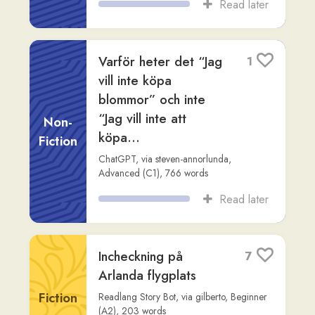
Oden: En utforskning
av mytologi och
Non-
historia
Fiction
Readlang Story Bot
,
via
rob-mcgovern
,
Advanced (C2)
,
484
words
Read later
Återförening på
1
telefon
Fiction
Readlang Story Bot
,
via
elrita-lewis
,
Beginner (A2)
,
513
words
Read later
# Läsningens roll i
1
språkinlärning
Non-
Claude
,
via
steven-annorlunda
,
Advanced
Fiction
(C2)
,
688
words