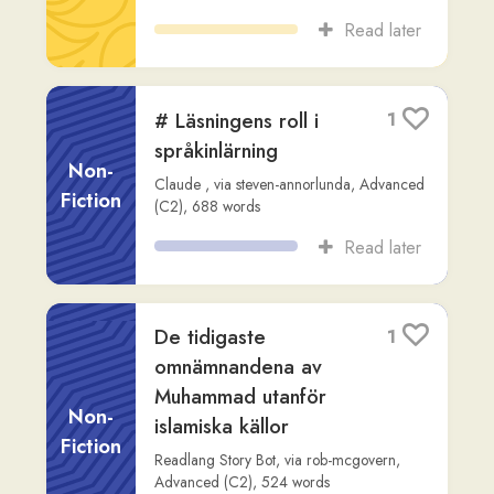
bisatser**
Non-
Fiction
Claude
,
via
steven-annorlunda
,
Advanced
(C1)
,
622
words
Read later
När naturen slår till -
2
att leva med
naturkatastrofer
Other
canaan-lv
,
Intermediate (B2)
,
289
words
Read later
Tjuvjakt & Fanny
2
Avonne - Tusen spänn
canaan-lv
,
Beginner (A2)
,
396
words
Song
Read later