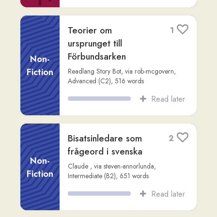
Kod och Snurre på
2
påskäggsjakt
Fiction
Readlang Story Bot
,
via
elrita-lewis
,
Intermediate (B1)
,
736
words
Read later
Det långa 1800-talet
1
1776-1914
Non-
Robert de Vries
,
via
az
,
Advanced (C2)
,
Fiction
2,187
words
Read later
Hur man bodde i
1
antikens Aten
Non-
Göran Wadner
,
via
az
,
Intermediate (B2)
,
Fiction
1,259
words