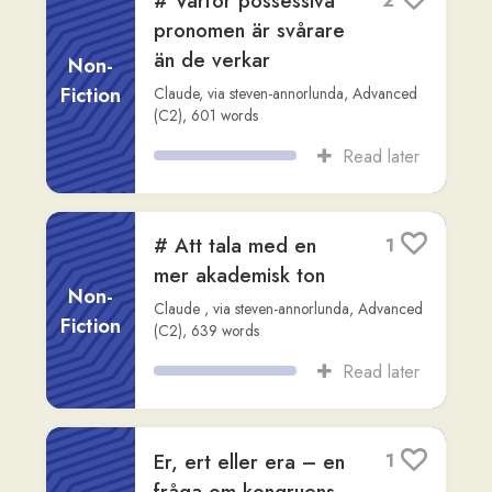
Fiction
Claude
,
via
steven-annorlunda
,
Advanced
(C2)
,
601
words
Read later
# Att tala med en
1
mer akademisk ton
Non-
Claude
,
via
steven-annorlunda
,
Advanced
Fiction
(C2)
,
639
words
Read later
Er, ert eller era – en
1
fråga om kongruens
Non-
Claude
,
via
steven-annorlunda
,
Advanced
Fiction
(C2)
,
649
words
Read later