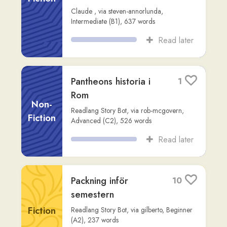
Non-
svenska
Fiction
Claude
,
via
steven-annorlunda
,
Intermediate (B2)
,
734
words
Read later
Paketleverans på
3
PostNord
Fiction
Readlang Story Bot
,
via
elrita-lewis
,
Beginner (A1)
,
635
words
Read later
Bisatsinledaren att –
2
en nyckel till
komplexa meningar
Non-
Fiction
Claude
,
via
steven-annorlunda
,
Advanced
(C1)
,
614
words