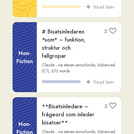
Read later
Att höja sitt
5
ordförråd: från B1 till
C1 i svenska
Non-
Fiction
Claude
,
via
steven-annorlunda
,
Intermediate (B2)
,
677
words
Read later
I mataffären
12
Readlang Story Bot
,
via
elrita-lewis
,
Fiction
Beginner (A2)
,
582
words
Read later
Stormakten Sverige
2