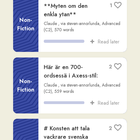
Söker efter en bok i
8
bokhandeln
Fiction
Readlang Story Bot
,
via
demian
,
Beginner
(A2)
,
291
words
Read later
Hengest och Horsa:
1
Legendariska ledare
i den anglosaxiska
Non-
migrationen
Fiction
Readlang Story Bot
,
via
rob-mcgovern
,
Advanced (C2)
,
528
words
Read later