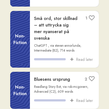
**Kriget om
1
matematikens
grunder**
Non-
Fiction
Claude
,
via
steven-annorlunda
,
Advanced
(C2)
,
559
words
Read later
Fördelarna med
3
kollokationer i
språkinlärning
Non-
Fiction
Claude
,
via
steven-annorlunda
,
Advanced
(C2)
,
613
words
Read later
**Varför
4
hörförståelse är den
svåraste