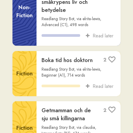
Modala hjälpverb och
2
infinitiv:
konstruktionen "vill +
Non-
infinitiv"
Fiction
Claude
,
via
steven-annorlunda
,
Advanced
(C2)
,
617
words
Read later
Elins nya lägenhet
4
Readlang Story Bot
,
via
elrita-lewis
,
Fiction
Intermediate (B2)
,
495
words
Read later
Det händer något
2