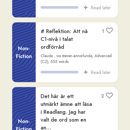
Teorier om
1
ursprunget till
Förbundsarken
Non-
Fiction
Readlang Story Bot
,
via
rob-mcgovern
,
Advanced (C2)
,
516
words
Read later
Bisatsinledare som
2
frågeord i svenska
Non-
Claude
,
via
steven-annorlunda
,
Fiction
Intermediate (B2)
,
651
words
Read later
Bisatsinledarna trots
2
att och fastän – att
uttrycka kontrast i