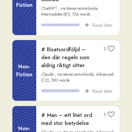
aldrig riktigt sitter
Non-
Fiction
Claude
,
via
steven-annorlunda
,
Advanced
(C2)
,
583
words
Read later
# Man – ett litet ord
1
med stor betydelse
Non-
Claude
,
via
steven-annorlunda
,
Advanced
Fiction
(C1)
,
557
words
Read later
Agent Zig Zag:
3
Dubbelagenten Eddie
Chapmans
Non-
Fascinerande Liv
Fiction
Readlang Story Bot
,
via
james-bryceland
,