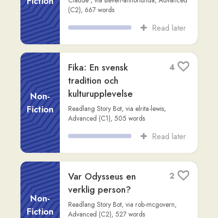
Det här är ett
2
utmärkt ämne att läsa
i Readlang. Jag har
valt de ord som en
Non-
an...
Fiction
Claude
,
via
steven-annorlunda
,
Intermediate (B1)
,
637
words
Read later
Pantheons historia i
1
Rom
Non-
Readlang Story Bot
,
via
rob-mcgovern
,
Fiction
Advanced (C2)
,
526
words
Read later