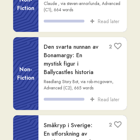
Fiction
Advanced (C1)
,
670
words
Read later
Erik och AI:
2
Rättvisans Nya
Ansikte
Fiction
Readlang Story Bot
,
via
basler-biker
,
Intermediate (B2)
,
551
words
Read later
Wilson’s Law – När
3
intelligens blir den
bästa investeringen
Non-
Fiction
ChatGPT
,
via
steven-annorlunda
,
Advanced (C2)
,
693
words
Read later