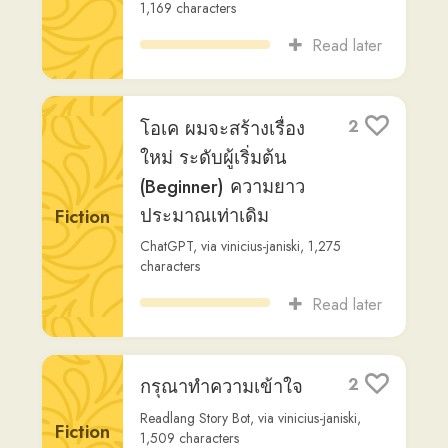
ได้เลย ผมจะเขียนเป็น
1
บทสนทนา ระดับผู้เริ่ม
ต้น (Beginner)
Dialogue
ChatGPT
,
via
vinicius-janiski
,
814
characters
Read later
การผจญภัยในป่า
1
ลึกลับ
Fiction
Readlang Story Bot
,
via
vinicius-janiski
,
1,182
characters
Read later
รหัสคุรุภัณฑ์ที่ได้เพิ่ม
1
เติมในระบบ
Fiction
ChatGPT
,
via
vinicius-janiski
,
1,823