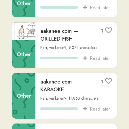
aakanee.com —
1
PICKPOCKET
Other
Pari
,
via
karen9
,
11,760
characters
Read later
aakanee.com —
1
NIGHT TRAIN
Other
Pari
,
via
karen9
,
11,407
characters
Read later
aakanee.com —
1
SCHOOL
Other
Pari
,
via
karen9
,
16,334
characters
Read later