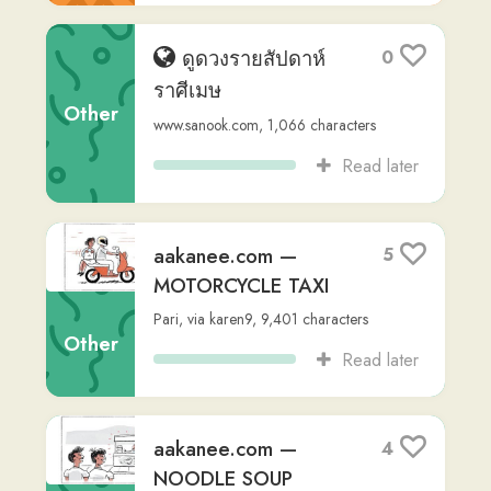
Read later
aakanee.com —
3
MOBILE PHONE
Other
Pari
,
via
karen9
,
14,727
characters
Read later
aakanee.com —
3
GOING TO THE
MOVIES
Other
Pari
,
via
karen9
,
12,206
characters
Read later
aakanee.com —
3
SHOPPING FOR A T-