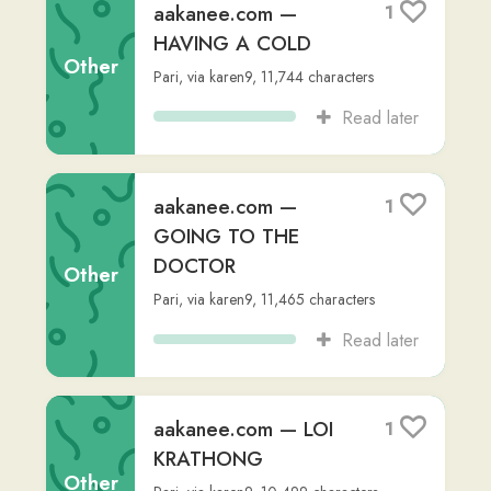
aakanee.com — THAI
1
NEW YEAR
Other
Pari
,
via
karen9
,
12,909
characters
Read later
aakanee.com —
1
DOING THE DISHES
Other
Pari
,
via
karen9
,
14,832
characters
Read later
aakanee.com —
1
FRIED RICE
Other
Pari
,
via
karen9
,
10,563
characters
Read later