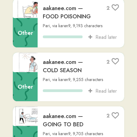
Other
Pari
,
via
karen9
,
12,506
characters
Read later
aakanee.com — HOT
1
POT
Other
Pari
,
via
karen9
,
14,454
characters
Read later
aakanee.com —
1
TAKING AN
AIRPLANE
Other
Pari
,
via
karen9
,
17,596
characters
Read later