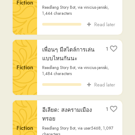
เวลา ว่าง ไมเคิล ชอบ
1
ออก กำลังกาย แต่
ไมเคิล ยัง ชอบ ทำ
Other
อย่าง อื่น อีก เช่น ฟั...
hector-campos
,
226
characters
Read later
Open 25 Podcast (1)
1
ing-guess
,
18,613
characters
Dialogue
Read later
ดูดวงรายสัปดาห์
0
ราศีเมษ
Other
www.sanook.com
,
1,066
characters
Read later