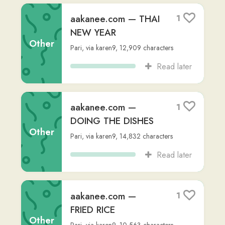
Supported Languages
Privacy Policy
Terms of Service
Pricing
User Testimonials
About & Contact