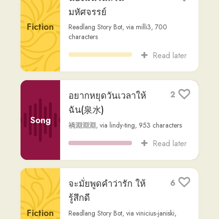
ChatGPT
,
via
vinicius-janiski
,
1,275
characters
Read later
กรุณาทำความเข้าใจ
2
Readlang Story Bot
,
via
vinicius-janiski
,
Fiction
1,509
characters
Read later
School subjects in
1
Thai
Non-
ChatGPT
,
via
vinicius-janiski
,
3,224
Fiction
characters
Read later