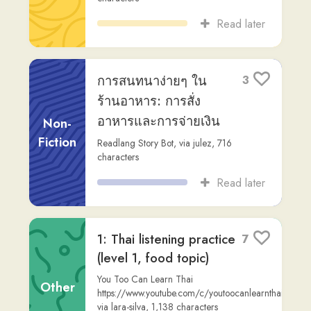
aakanee.com —
5
MOTORCYCLE TAXI
Pari
,
via
karen9
,
9,401
characters
Other
Read later
aakanee.com —
4
NOODLE SOUP
Pari
,
via
karen9
,
8,575
characters
Other
Read later
aakanee.com —
3
HOSPITAL
Other
Pari
,
via
karen9
,
15,582
characters
Read later