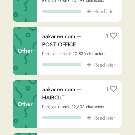
aakanee.com –
1
BOATS
Other
Pari
,
via
karen9
,
16,863
characters
Read later
aakanee.com —
1
CLEANING
Other
Pari
,
via
karen9
,
17,411
characters
Read later
aakanee.com —
1
EXERCISE
Other
Pari
,
via
karen9
,
13,634
characters
Read later