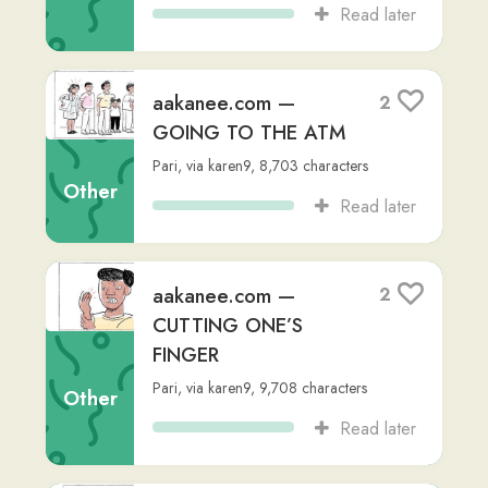
Pari
,
via
karen9
,
11,465
characters
Read later
aakanee.com — LOI
1
KRATHONG
Other
Pari
,
via
karen9
,
10,499
characters
Read later
aakanee.com —
1
POST OFFICE
Other
Pari
,
via
karen9
,
10,835
characters
Read later
aakanee.com —
1
HAIRCUT