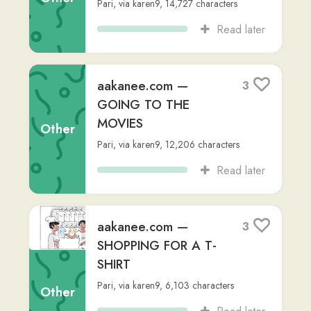
aakanee.com —
2
GOING TO THE ATM
Pari
,
via
karen9
,
8,703
characters
Other
Read later
aakanee.com —
2
CUTTING ONE’S
FINGER
Pari
,
via
karen9
,
9,708
characters
Other
Read later
aakanee.com —
2
FOOD POISONING
Pari
,
via
karen9
,
9,193
characters
Other
Read later