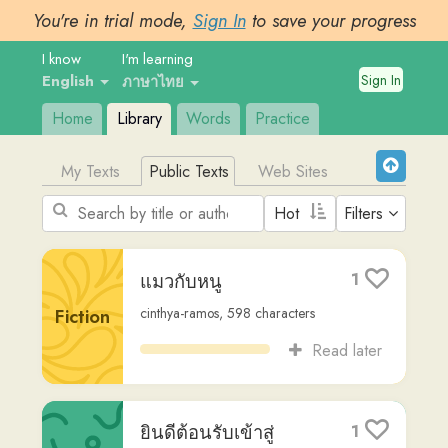
You're in trial mode,
Sign In
to save your progress
I know
I'm learning
Sign In
English
ภาษาไทย
Home
Library
Words
Practice
My Texts
Public Texts
Web Sites
Filters
แมวกับหนู
1
cinthya-ramos
,
598
characters
Fiction
Read later
ยินดีต้อนรับเข้าสู่
1
รายการ KEEP ME
BUSY EP 279
Other