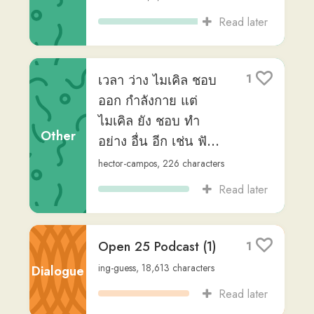
aakanee.com —
3
RAINY SEASON
Pari
,
via
karen9
,
8,676
characters
Other
Read later
aakanee.com —
3
LAUNDRY
Pari
,
via
karen9
,
9,029
characters
Other
Read later
aakanee.com —
3
PERSONAL HYGIENE
Other
Pari
,
via
karen9
,
12,482
characters