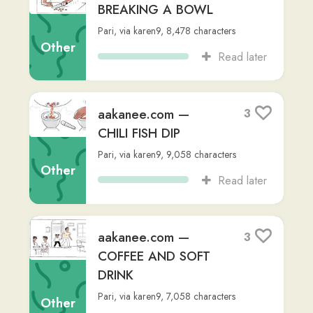
Read later
aakanee.com —
1
KARAOKE
Other
Pari
,
via
karen9
,
11,863
characters
Read later
aakanee.com —
1
HAVING A COLD
Other
Pari
,
via
karen9
,
11,744
characters
Read later
aakanee.com —
1
GOING TO THE
DOCTOR
Other