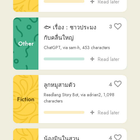
อยากหยุดวันเวลาให้
2
ฉัน(泉水)
Song
禍淵淵淵
,
via
lindy-ting
,
953
characters
Read later
จะมั่ยพูดคำว่ารัก ให้
6
รู้สึกดี
Fiction
Readlang Story Bot
,
via
vinicius-janiski
,
1,169
characters
Read later
โอเค ผมจะสร้างเรื่อง
2
ใหม่ ระดับผู้เริ่มต้น
(Beginner) ความยาว
ประมาณเท่าเดิม
Fiction