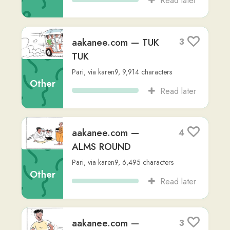
aakanee.com —
2
COLD SEASON
Pari
,
via
karen9
,
9,255
characters
Other
Read later
aakanee.com —
2
GOING TO BED
Pari
,
via
karen9
,
9,705
characters
Other
Read later
aakanee.com —
1
GRILLED FISH
Pari
,
via
karen9
,
9,072
characters
Other