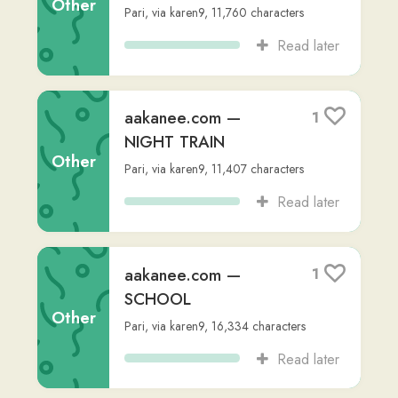
characters
Read later
Connect with us
𝕏
Forum (Help, Feedback &
Community)
Tutorial Videos
Readlang Blog
Web Reader Extension &
Bookmarklet
Readlang for mobile
Landing Page