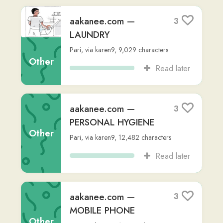
BREAKING A BOWL
Pari
,
via
karen9
,
8,478
characters
Other
Read later
aakanee.com —
3
CHILI FISH DIP
Pari
,
via
karen9
,
9,058
characters
Other
Read later
aakanee.com —
3
COFFEE AND SOFT
DRINK
Pari
,
via
karen9
,
7,058
characters
Other
Read later