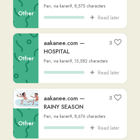
SHIRT
Pari
,
via
karen9
,
6,103
characters
Other
Read later
aakanee.com — TUK
3
TUK
Pari
,
via
karen9
,
9,914
characters
Other
Read later
aakanee.com —
4
ALMS ROUND
Pari
,
via
karen9
,
6,495
characters
Other
Read later
aakanee.com —
3