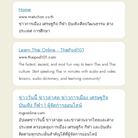
ประเทศ ครอบคลุมการเมือง เศรษฐกิจ กีฬา และบันเทิง
ติดตามทุกประเด็นสำคัญได้ที่ผู้จัดการออนไลน์
Everyday Thai Language School - Learn Thai in
Bangkok
www.everyday-thai.com
Learn Thai in Bangkok with Everyday Thai Language School.
Enjoyable and affordable Thai lessons. New Thai language
courses start every 3 weeks. Join us!
Thai PBS - ไทยพีบีเอส สื่อของทุกคน
www.thaipbs.or.th
ไทยพีบีเอส (Thai PBS) อัปเดตทุกข่าวสาร, สารประโยชน์
สาระบันเทิงคุณภาพ บนพื้นฐานข้อบังคับด้านจริยธรรม และ
กรอบจรรยาบรรณขององค์กร โดยยึดถือประโยชน์
สาธารณะเป็นสำคัญ
SIAMSPORT ติดตามข่าวกีฬา รวมข่าวกีฬา ข่าว
ฟุตบอล พรีเมียร์ลีก เจลีก สดทุกชนิดกีฬา ข่าว
กีฬาวันนี้ | SIAMSPORT