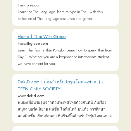
Dek-D.com : เว็บสำหรับวัยรุ่นโดยเฉพาะ :) -
TEEN ONLY SOCIETY
www.dek-d.com
พบปะเพื่อนวัยรุ่นจากทั่วประเทศไทยด้วยกันที่นี่ กับเรื่อง
สนุกๆ บอร์ด นิยาย แฟชั่น ไลฟ์สไตล์ บันเทิง การศึกษา
แอดมิชชั่น เรียนต่อนอก ที่สร้างขึ้นสำหรับวัยรุ่นโดยเฉพาะ
readAwrite รี้ดอะไร้ต์ | นิยาย นิยายออนไลน์
แหล่งกบดานใหม่ สำหรับผู้ที่รักการอ่านและเขียน
www.readawrite.com
อ่านฟรี นิยายสนุก รักโรแมนติก boy's love yuri แฟนตาซี
และอีกมากมายได้ที่นี่ โดย meb เจ้าเก่า
วีโอเอไทย ข่าวสดสายตรงจากอเมริกา
www.voathai.com
ข่าวเกี่ยวกับประเทศไทย, สหรัฐฯ และรอบโลก, ข่าวบันเทิง
จากฮอลลีวู้ด และเรียนภาษาอังกฤษสำนวนอเมริกัน.
Pantip - Learn, Share & Fun
m.pantip.com