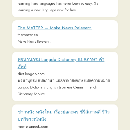
Connect with us
𝕏
Forum (Help, Feedback &
Community)
Tutorial Videos
Readlang Blog
Web Reader Extension &
Bookmarklet
Readlang for mobile
Landing Page
Supported Languages
Privacy Policy
Terms of Service
Pricing
User Testimonials
About & Contact