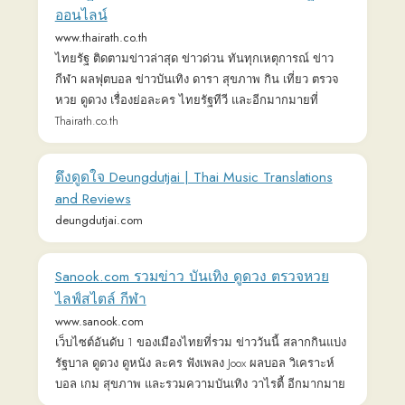
กีฬา ผลฟุตบอล ข่าวบันเทิง ดารา สุขภาพ กิน เที่ยว ตรวจ
หวย ดูดวง เรื่องย่อละคร ไทยรัฐทีวี และอีกมากมายที่
Thairath.co.th
ดึงดูดใจ Deungdutjai | Thai Music Translations
and Reviews
deungdutjai.com
Sanook.com รวมข่าว บันเทิง ดูดวง ตรวจหวย
ไลฟ์สไตล์ กีฬา
www.sanook.com
เว็บไซต์อันดับ 1 ของเมืองไทยที่รวม ข่าววันนี้ สลากกินแบ่ง
รัฐบาล ดูดวง ดูหนัง ละคร ฟังเพลง Joox ผลบอล วิเคราะห์
บอล เกม สุขภาพ และรวมความบันเทิง วาไรตี้ อีกมากมาย
Thai to English dictionary, translation and
transliteration
www.thai2english.com
Free online Thai to English automatic translation, specially
designed to help you learn and understand Thai.