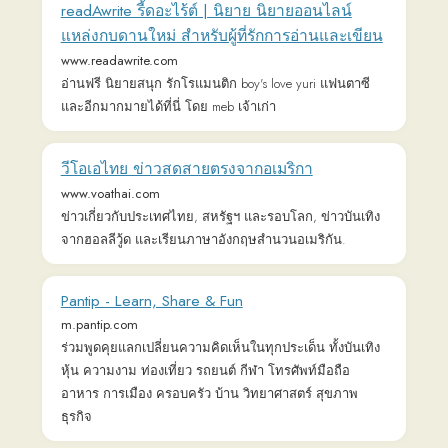
ร่วมพูดคุยแลกเปลี่ยนความคิดเห็นในทุกประเด็น ทั้งบันเทิง
หุ้น ความงาม ท่องเที่ยว รถยนต์ กีฬา โทรศัพท์มือถือ
อาหาร การเมือง ครอบครัว บ้าน วิทยาศาสตร์ สุขภาพ
ธุรกิจ
Home
www.matichon.co.th
ข่าวการเมือง เศรษฐกิจ กีฬา บันเทิง-ศิลปวัฒนธรรม ต่าง
ประเทศ การศึกษา
Learn Thai Online - ThaiPod101
www.thaipod101.com
The fastest, easiest, and most fun way to learn Thai and Thai
culture. Start speaking Thai in minutes with audio and video
lessons, audio dictionary, and learning community!
ข่าววันนี้ ข่าวล่าสุด ข่าวการเมือง เศรษฐกิจ
บันเทิง กีฬา | ผู้จัดการออนไลน์
mgronline.com
อัปเดตข่าววันนี้ ข่าวล่าสุด และข่าวด่วนจากไทยและต่าง