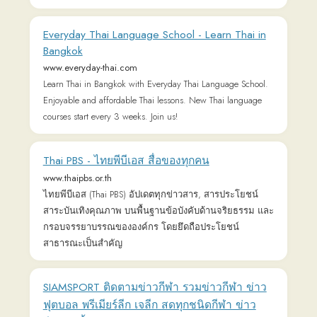
www.siamsport.co.th
ข่าวกีฬา รวมข่าวกีฬาเด่นวันนี้ ทั้งกีฬาไทย กีฬาต่างประเทศ
ผลบอล พรีเมียร์ลีก เจลีก ตารางการแข่งขัน ฟุตบอล
วอลเลย์บอล มวยไทย แบดมินตัน การแข่งขันทีมชาติไทย
และอีกมากมายที่ siamsport.co.th
Siam Zone : ภาพยนตร์ เพลง ละคร ข่าวบันเทิง
เนื้อเพลง ฯลฯ
www.siamzone.com
ทุกเรื่องราว ภาพยนตร์ และ เพลง ข่าวบันเทิง ข้อมูล
ภาพยนตร์ที่เข้าฉายทุกเรื่อง วิจารณ์ภาพยนตร์ คอนเสิร์ต
สัมภาษณ์ แนะนำอัลบั้มเพลง เนื้อเพลง เนื้อเพลงสากล เว็บ
บอร์ด เกมชิงรางวัล
Ling - The Easy Path to Hard Languages
ling-app.com
With a focus on Asian and Eastern European languages,
learning hard languages has never been so easy. Start
learning a new language now for free!