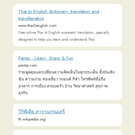
Pantip - Learn, Share & Fun
pantip.com
ร่วมพูดคุยแลกเปลี่ยนความคิดเห็นในทุกประเด็น ทั้งบันเทิง
หุ้น ความงาม ท่องเที่ยว รถยนต์ กีฬา โทรศัพท์มือถือ
อาหาร การเมือง ครอบครัว บ้าน วิทยาศาสตร์ สุขภาพ
ธุรกิจ
วิกิพีเดีย สารานุกรมเสรี
th.wikipedia.org
Fictionlog นิยายออนไลน์ นิยายแปล เว็บตูนถูก
ลิขสิทธิ์ สนุกครบรส! | Fictionlog นิยายออนไลน์
นิยายแปล เว็บตูนถูกลิขสิทธิ์ สนุกครบรส!
fictionlog.co
นิยายแฟนตาซี นิยายรัก นิยายวาย นิยายดราม่า ไปจนถึง
นิยายแปลถูกลิขสิทธิ์ก็มีเพียบ ลงตอนใหม่ทุกวัน อ่านกันให้
จุใจ ร่วมสนับสนุนนักเขียน-นักแปลไปด้วยกัน!