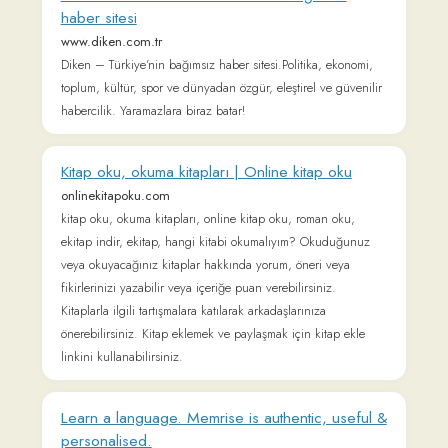
Bloomberght Canlı Borsa, Altın Fiyatları, Döviz
Kurları ve Son Dakika Ekonomi, Finans Haberleri
www.bloomberght.com
En güncel piyasa bilgileri, son dakika ekonomi ve finans
haberleri Bloomberght'de. Canlı borsa ekranı, dolar-euro
kurları, altın fiyatları, kripto paralar ve gündeme dair haber
başlıklarına Ekonomi ve Finans Haberleri, Piyasalarda Son
Durum 'dan ulaşabilirsiniz.
OnlineTurkishClub.com
onlineturkishclub.com
Free exercises and materials for learning Turkish.
TÜRKÇE ÖĞRETİMİ, YABANCILARA TÜRKÇE
ÖĞRETİMİ - TÜRKÇE ÖĞRETİMİ, YABANCILARA
TÜRKÇE ÖĞRETİMİ
www.turkceogretimi.com
Türkçe, Türkçe Öğretimi, Yabancılara Türkçe Öğretimi, Dil
Öğretim yöntemleri, Dil ve Medya, İlkokul, Ortaokul, Lise ve
Üniversitelerde Dil Öğretimi...