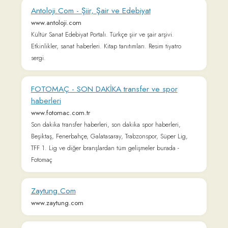
Pratik, Nefis ve Kolay Yemek Tarifleri -
Yemek.com
yemek.com
Denenmiş yemek tarifleri, püf noktaları, videolar, blog
içerikleri ve her damak tadına hitap eden pratik fikirlerle
Yemek.com seni bekliyor.
Independent Türkçe
www.indyturk.com
Gazete Oksijen
gazeteoksijen.com
Türkiye ve dünyadan saygın içeriklerle; politika, ekonomi,
kültür, sanat, sinema, gündem, sağlık ve çok daha fazlası her
hafta Gazete Oksijen’de!
Çocuklar için Hikaye Örnekleri ve Masallar |
Hikayeler Oku
www.hikayeleroku.net
Çocuklar için kısa hikayeler ve masallar, başarı & gerçek &
dini hikayeler okuyabilirsiniz. Masal ve Hikaye okuma adresi: