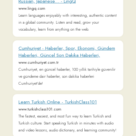
Cumhuriyet - Haberler, Spor, Ekonomi, Gündem
Haberleri, Güncel Son Dakika Haberleri,
www.cumhuriyet.com.tr
Cumhuriyet, en güncel haberler, 100 yıllık tarihiyle güvenilir
ve gündeme dair haberler, son dakika haberleri
Cumhuriyet'de!
Learn Turkish Online - TurkishClass101
www.turkishclass101.com
The fastest, easiest, and most fun way to learn Turkish and
Turkish culture. Start speaking Turkish in minutes with audio
and video lessons, audio dictionary, and learning community!
VOA Türkçe | Haberler
www.amerikaninsesi.com
Amerika haberleri, Türkiye haberleri, dünyadan haberler,
gündem, son dakika haberleri, sağlık, bilim-teknoloji, ekonomi
haberlerini VOA Türkçe'de okuyabilirsiniz.
Sesli Sözlük