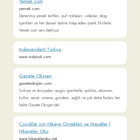
yayınlar ve video haberlerle gündemi takip edin!
Dünya Gazetesi - Ekonomi, Finans ve İş Dünyası
Haberleri
www.dunya.com
Türkiye ve dünya ekonomisinden son dakika haberleri, piyasa
analizleri, finans ve iş dünyasındaki gelişmeler Dünya
Gazetesi'nde. Ekonominin nabzı dunya.com'da atıyor!
Haber 7 - Haber - Haberler - Son Dakika
Haberleri
www.haber7.com
Haber 7, Türkiye ve dünyadan son dakika haberleri, en son
haberler, gazete manşetleri ve köşe yazarları, il il namaz
vakitleri; yerel haber, siyaset, spor, ekonomi ve daha fazlası
Haber7'de.
Grimmstories.com - Grimms' fairy tales
www.grimmstories.com
Grimmstories.com: Grimms Märchen (DEUTSCH) Alle