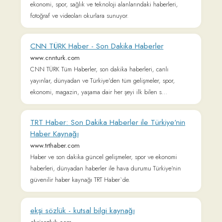
haberleri, dünyadan haberler ile hava durumu Türkiye’nin
güvenilir haber kaynağı TRT Haber`de.
ekşi sözlük - kutsal bilgi kaynağı
eksisozluk.com
Sözcü Gazetesi - Haberler, son dakika
haberleri, güncel haber, köşe yazıları
www.sozcu.com.tr
Haberler, son dakika haberleri, köşe yazıları, özel gündem
haber ve güncel gelişmeler, röportajlar ve Sözcü Gazetesi’ne
dair haberler sozcu.com.tr'de!
Spor Haberleri - Sporda Bugün Son Dakika
Haberler, Günün Güncel Spor Gazetesi
www.fanatik.com.tr
Son dakika spor haberleri, Türkiye'den ve dünyadan en yeni
transfer dedikoduları, sporda bugün yaşanan gelişmeler ile
günün güncel spor olayları spor gazetesi Fanatik’te!