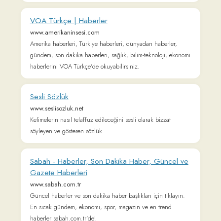
www.seslisozluk.net
Kelimelerin nasıl telaffuz edileceğini sesli olarak bizzat
söyleyen ve gösteren sözlük
Sabah - Haberler, Son Dakika Haber, Güncel ve
Gazete Haberleri
www.sabah.com.tr
Güncel haberler ve son dakika haber başlıkları için tıklayın.
En sıcak gündem, ekonomi, spor, magazin ve en trend
haberler sabah.com.tr'de!
Haberler.com - Son Dakika Haberler ve Güncel
Haberler
www.haberler.com
Haber ve son dakika haberleri, güncel haberler, magazin,
spor ve ekonomi gündemi, yerel ve dünya haberleri.
Haberler.com, Türkiye’nin son dakika haber sitesi.
Anasayfa - Radikal
www.radikal.com.tr