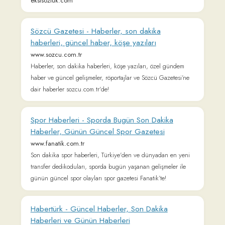
Habertürk - Güncel Haberler, Son Dakika
Haberleri ve Günün Haberleri
www.haberturk.com
Haberler, son dakika haberleri ve en son gelişmeler
Habertürk'te! Gazete haberleri, güncel olaylar ve ekonomi,
magazin, gündem, spor haberi Türkiye'nin en büyük internet
gazetesinde!
Milliyet - Haberler, Son Dakika Haberleri ve
Güncel Haber
www.milliyet.com.tr
Türkiye gündeminden son dakika haberleri, Dünyadan flaş
gelişmeler, Ekonomi dünyasından en yeni haberler, Günün
en önemli gazete haber başlıkları ve daha fazlası Milliyet'te!
Nefis Yemek Tarifleri - Kolay ve Pratik Yemek
Tarifleri
www.nefisyemektarifleri.com
Tamamı denenmiş ve fotoğraflanmış olan yemek tariflerinin
bulunduğu Nefis Yemek Tarifleri Türkiye'nin en çok okunan
yemek tarifleri sitesi.