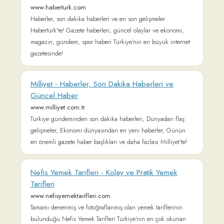
Haberler, Haber, Son Dakika Haberler,
Gazeteler - Yeni Şafak
www.yenisafak.com
Haberler, son dakika haberler, gazeteler. Türkiye ve dünyanın
gündemini ekonomi, siyaset, spor ve birçok kategoride, tüm
güncel haberlerle sizlere iletiyoruz. Yeni Şafak.
Breaking News, World News and Video from Al
Jazeera
www.aljazeera.com.tr
News, analysis from the Middle East & worldwide, multimedia
& interactives, opinions, documentaries, podcasts, long reads
and broadcast schedule.
Pdf Kitap İndir | OKU – Kitap Arşivi
www.kitapindi.com
Ücretsiz Pdf Kitap indir ve Oku. Hızlı ve kolay E Kitap Arşivi
İndirme Sitesi!