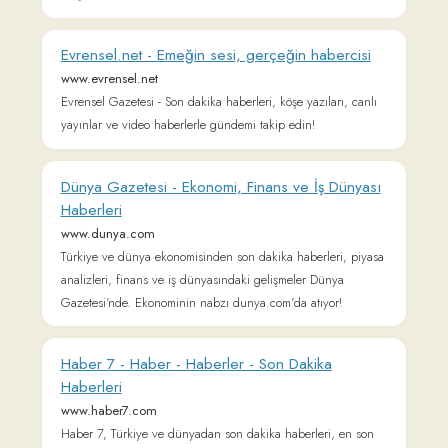
Bekirhoca.com - Eğitim Makaleleri, Kısa
hikayeler, öyküler, türkü sözleri, şiirler
bekirhoca.com
Eğitim Makaleleri, Kısa hikayeler, öyküler, türkü sözleri, şiirler
Connect with us
𝕏
Forum (Help, Feedback &
Community)
Tutorial Videos
Readlang Blog
Web Reader Extension &
Bookmarklet
Readlang for mobile
Landing Page
Supported Languages