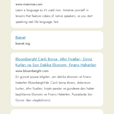
Webrazzi - Girişimler, Teknoloji, Dijital
webrazzi.com
Webrazzi internet girişimleri, sosyal medya, dijital pazarlama
ve mobil konularına odaklı MENA bölgesinin en popüler
teknoloji blogudur.
Antoloji.Com - Şiir, Şair ve Edebiyat
www.antoloji.com
Kültür Sanat Edebiyat Portalı. Türkçe şiir ve şair arşivi.
Etkinlikler, sanat haberleri. Kitap tanıtımları. Resim tiyatro
sergi.
FOTOMAÇ - SON DAKİKA transfer ve spor
haberleri
www.fotomac.com.tr
Son dakika transfer haberleri, son dakika spor haberleri,
Beşiktaş, Fenerbahçe, Galatasaray, Trabzonspor, Süper Lig,
TFF 1. Lig ve diğer branşlardan tüm gelişmeler burada -
Fotomaç