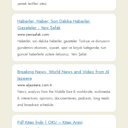
En Güncel Masal, Hikaye ve Ebeveyn İçerik
Sitesi
www.kocamanbisite.com
Türkiye'nin en güncel ve en çok içerik üretilen ebeveyn sitesi.
Çocuk masalları ve hikayeleri okuyabileceğin sitemizde,
ebeveynler için bilgilendirici içerikler de yayınlanmaktadır.
Lyrics Translations
lyricstranslate.com
Lyrics Translate – Multilingual translation community. Lyrics
translations from-to English, Greek, Spanish, Turkish,
Romanian, Arabic and others.
Diken - Yaramazlara biraz batar! - Bağımsız
haber sitesi
www.diken.com.tr
Diken – Türkiye’nin bağımsız haber sitesi.Politika, ekonomi,
toplum, kültür, spor ve dünyadan özgür, eleştirel ve güvenilir
habercilik. Yaramazlara biraz batar!