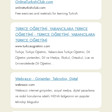
Zaytung.Com
www.zaytung.com
Vikipedi: Özgür Ansiklopedi
tr.m.wikipedia.org
NTV Haber - Haberler, En Son Güncel Haberler
www.ntv.com.tr
En son güncel haberler NTV Haber'de! Dünya ve Türkiye'den
yeni haberleri, flaş haberleri ve bugünkü haberleri ntv.com.tr
ile günlük takip edin!
Onedio - Sosyal İçerik Platformu
onedio.com
En İyi, En Güncel, En Çok Konuşulan İçerikler Onedio'da.
Reklamlara boğulmadan, farklı kaynaklardan tamamen tarafsız
içerikleri okuyun. Onedio, Türkiye'nin en yeni ve en hızlı
büyüyen içerik sitesi.