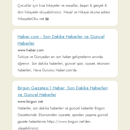
Märchen der Brüder Grimm - Grimms' fairy tales (ENGLISH)
The complete fairy tales of the Brothers Grimm - Cuentos de
Grimm (ESPAÑOL) Todos los cuentos de los hermanos Grimm
- Grimms eventyr (DANSK) Samlede eventyr udgivet af
brødrene Grimm - 그림 동화 (한국어) 그림 형제 동화전집
- Fiabe dei Grimm (ITALIANO) Tutte le fiabe dei fratelli Grimm
- Contes de Grimm (FRANÇAIS) Tous les contes des frères
Grimm - Γκριμ Παραμύθια (ΕΛΛΗΝΙΚΆ) Τα παραμύθια
των αδελφών Γκριμ - Truyện cổ Grimm (TIẾNG VIỆT)
Truyện cổ Grimm toàn tập - Сказки братьев Гримм
(РУССКИЙ) Все сказки братьев Гримм - Grimm Masalları
(TÜRKÇE) Grimm Kardeşler tüm peri masalları - 格林童話 (中
文) 儿童与家庭童话集 - Sprookjes van Grimm
(NEDERLANDS) Alle sprookjes van de gebroeders Grimm - グ
リム童話 (日本語) グリム兄弟のすべてのおとぎ話 -
Baśnie braci Grimm (POLSKI) Wszystkie bajki braci Grimm -
Grimmin sadut (SUOMI) Kaikki satuja Grimmin veljesten -
Казки братів Грімм (УКРАЇНСЬКА) Повний збірник казок
братів Грімм - Poveşti de Grimm (ROMÂNĂ) Toate basmele
fraților Grimm - Contos de Grimm (PORTUGUÊS) Todos os
contos dos Irmãos Grimm - Grimm mesék (MAGYAR) Grimm
testvérek összegyüjtött meséi.