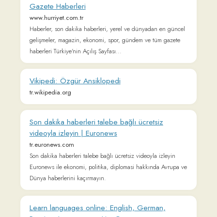
gelişmeler, magazin, ekonomi, spor, gündem ve tüm gazete
haberleri Türkiye'nin Açılış Sayfası...
Vikipedi: Özgür Ansiklopedi
tr.wikipedia.org
Son dakika haberleri talebe bağlı ücretsiz
videoyla izleyin | Euronews
tr.euronews.com
Son dakika haberleri talebe bağlı ücretsiz videoyla izleyin
Euronews ile ekonomi, politika, diplomasi hakkında Avrupa ve
Dünya haberlerini kaçırmayın.
Learn languages online: English, German,
Russian, Japanese... - LingQ
www.lingq.com
Learn languages enjoyably with interesting, authentic content
in a global community. Listen and read, grow your
vocabulary, learn from anything on the web.