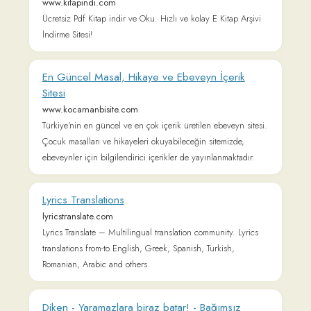
Kitap oku, okuma kitapları | Online kitap oku
onlinekitapoku.com
kitap oku, okuma kitapları, online kitap oku, roman oku,
ekitap indir, ekitap, hangi kitabi okumalıyım? Okuduğunuz
veya okuyacağınız kitaplar hakkında yorum, öneri veya
fikirlerinizi yazabilir veya içeriğe puan verebilirsiniz.
Kitaplarla ilgili tartışmalara katılarak arkadaşlarınıza
önerebilirsiniz. Kitap eklemek ve paylaşmak için kitap ekle
linkini kullanabilirsiniz.
Learn a language. Memrise is authentic, useful &
personalised.
www.memrise.com
Learn a language as it's used now. Immerse yourself in
lessons that feature videos of native speakers, so you start
speaking real life language, fast.
Bianet
bianet.org