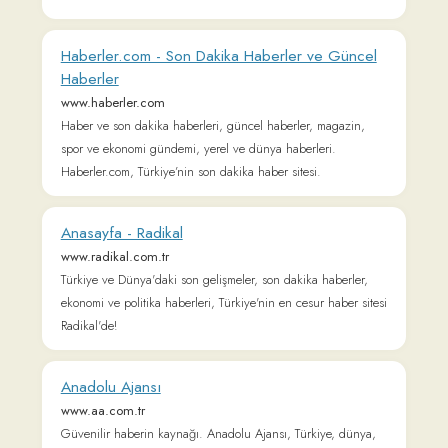
Türkiye ve Dünya'daki son gelişmeler, son dakika haberler,
ekonomi ve politika haberleri, Türkiye'nin en cesur haber sitesi
Radikal'de!
Anadolu Ajansı
www.aa.com.tr
Güvenilir haberin kaynağı. Anadolu Ajansı, Türkiye, dünya,
ekonomi, spor, sağlık ve teknoloji alanlarındaki haberleri,
fotoğraf ve videoları okurlara sunuyor.
CNN TÜRK Haber - Son Dakika Haberler
www.cnnturk.com
CNN TÜRK Tüm Haberler, son dakika haberleri, canlı
yayınlar, dünyadan ve Türkiye'den tüm gelişmeler, spor,
ekonomi, magazin, yaşama dair her şeyi ilk bilen s...
TRT Haber: Son Dakika Haberler ile Türkiye’nin
Haber Kaynağı
www.trthaber.com
Haber ve son dakika güncel gelişmeler, spor ve ekonomi