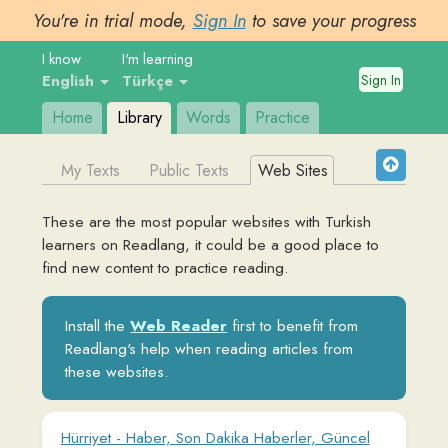
You're in trial mode,
Sign In
to save your progress
I know
I'm learning
Sign In
English
Türkçe
Home
Library
Words
Practice
My Texts
Public Texts
Web Sites
These are the most popular websites with
Turkish
learners on Readlang, it could be a good place to
find new content to practice reading.
Install the
Web Reader
first to benefit from
Readlang's help when reading articles from
these websites.
Hürriyet - Haber, Son Dakika Haberler, Güncel
Gazete Haberleri
www.hurriyet.com.tr
Haberler, son dakika haberleri, yerel ve dünyadan en güncel