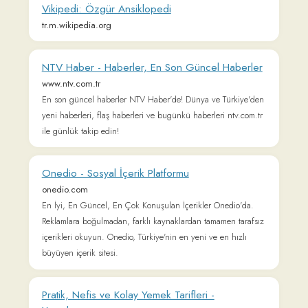
HikayelerOku.net 📖
Haber.com - Son Dakika Haberler ve Güncel
Haberler
www.haber.com
Türkiye ve Dünyadan en son haber gelişmelerini anında
öğrenin. Son dakika haberleri, güncel spor, siyaset, ekonomi
haberleri, Hava Durumu Haber.com'da
Birgün Gazetesi | Haber, Son Dakika Haberleri
ve Güncel Haberler
www.birgun.net
Haberler, son dakika haberleri ve güncel haberler Birgün
Gazetesinde. Ekonomiden siyasete, spordan yaşama güncel
gazete haberlerine https://www.birgun.net'den
ulaşabilirsiniz.
Evrensel.net - Emeğin sesi, gerçeğin habercisi
www.evrensel.net
Evrensel Gazetesi - Son dakika haberleri, köşe yazıları, canlı